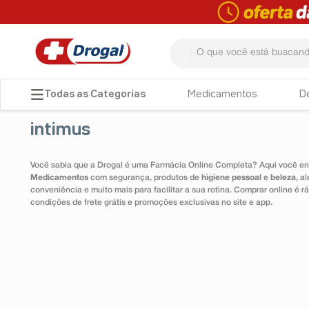
O que você está buscando? 
TERMOS MAIS BUSCADOS
Medicamentos
D
1
º
fralda
intimus
2
º
dipirona
3
º
lenço umedecido
Você sabia que a Drogal é uma Farmácia Online Completa? Aqui você enc
Medicamentos
com segurança, produtos de
higiene pessoal
e
beleza
, a
4
º
tadalafila
conveniência e muito mais para facilitar a sua rotina. Comprar online é
condições de frete grátis e promoções exclusivas no site e app.
5
º
minoxidil
6
º
desodorante
7
º
esmalte
8
º
teste gravidez