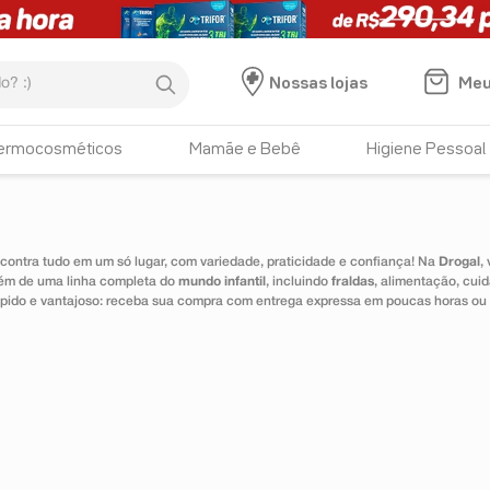
:)
Meu
Nossas lojas
HISTÓRICO DE BUSCAS
ermocosméticos
Mamãe e Bebê
Higiene Pessoal
intimus
ontra tudo em um só lugar, com variedade, praticidade e confiança! Na
Drogal
,
lém de uma linha completa do
mundo infantil
, incluindo
fraldas
, alimentação, cui
 rápido e vantajoso: receba sua compra com entrega expressa em poucas horas ou