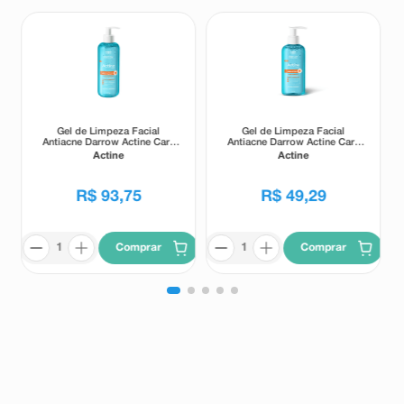
Gel de Limpeza Facial
Gel de Limpeza Facial
Antiacne Darrow Actine Care
Antiacne Darrow Actine Care
Alta Tolerância 400g
Alta Tolerância 140g
Actine
Actine
R$
93
,
75
R$
49
,
29
Comprar
Comprar