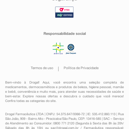
Responsabilidade social
Termos de uso
Política de Privacidade
Bem-vindo à Drogal! Aqui, você encontra uma seleção completa de
medicamentos
,
dermocosméticos e produtos de beleza
,
higiene pessoal
,
mamãe
e bebê
,
conveniência
e muito mais, para atender suas necessidades de saúde e
bem-estar. Explore nossas ofertas e descubra o cuidado que você merece!
Confira todas as categorias do site.
Drogal Farmacêutica LTDA | CNPJ: 54.375.647/0066-72 | IE: 535.412.860.113 | Rua
São João, 909 - Bairro Alto - Piracicaba/São Paulo, CEP: 13416-585 | SAC – Serviço
de Atendimento ao Consumidor: 0800 771 2120 (Segunda à Sexta das 8h às 20h/
Sábado das 8h às 15h) ou
sac@drogal.com.br
/ Farmacêutica responsável: