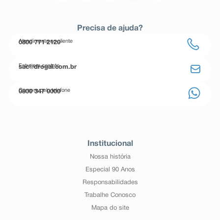
Precisa de ajuda?
Atendimento ao cliente
0800 771 2120
Entre em contato
sac@drogal.com.br
Compre pelo telefone
0800 347 0000
Institucional
Nossa história
Especial 90 Anos
Responsabilidades
Trabalhe Conosco
Mapa do site