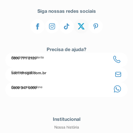
Siga nossas redes sociais
Precisa de ajuda?
Atendimento ao cliente
0800 771 2120
Entre em contato
sac@drogal.com.br
Compre pelo telefone
0800 347 0000
Institucional
Nossa história