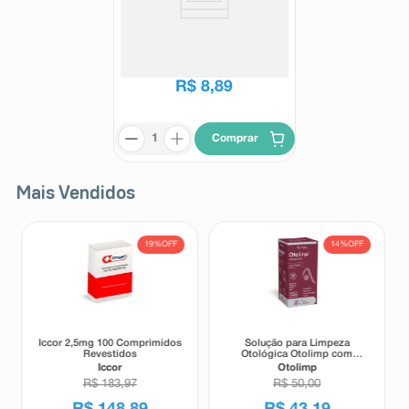
Chá Matte Leão Natural 450ml
Leão
R$
8
,
89
Comprar
Mais Vendidos
19%
OFF
14%
OFF
Iccor 2,5mg 100 Comprimidos
Solução para Limpeza
Revestidos
Otológica Otolimp com
Gotejador 2ml
Iccor
Otolimp
R$
183
,
97
R$
50
,
00