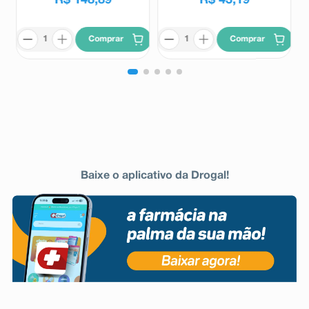
R$
148
,
89
R$
43
,
19
Comprar
Comprar
Baixe o aplicativo da Drogal!