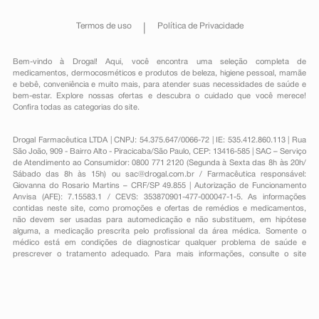
Termos de uso
Política de Privacidade
Bem-vindo à Drogal! Aqui, você encontra uma seleção completa de
medicamentos
,
dermocosméticos e produtos de beleza
,
higiene pessoal
,
mamãe
e bebê
,
conveniência
e muito mais, para atender suas necessidades de saúde e
bem-estar. Explore nossas ofertas e descubra o cuidado que você merece!
Confira todas as categorias do site.
Drogal Farmacêutica LTDA | CNPJ: 54.375.647/0066-72 | IE: 535.412.860.113 | Rua
São João, 909 - Bairro Alto - Piracicaba/São Paulo, CEP: 13416-585 | SAC – Serviço
de Atendimento ao Consumidor: 0800 771 2120 (Segunda à Sexta das 8h às 20h/
Sábado das 8h às 15h) ou
sac@drogal.com.br
/ Farmacêutica responsável:
Giovanna do Rosario Martins – CRF/SP 49.855 | Autorização de Funcionamento
Anvisa (AFE): 7.15583.1 / CEVS: 353870901-477-000047-1-5. As informações
contidas neste site, como promoções e ofertas de remédios e medicamentos,
não devem ser usadas para automedicação e não substituem, em hipótese
alguma, a medicação prescrita pelo profissional da área médica. Somente o
médico está em condições de diagnosticar qualquer problema de saúde e
prescrever o tratamento adequado. Para mais informações, consulte o site
Anvisa. As fotos contidas em nosso site são meramente ilustrativas. Promoções e
preços são válidos apenas para compras on-line, caso haja disponibilidade e
estão sujeitos a alterações no decorrer do dia. Todos os direitos reservados.