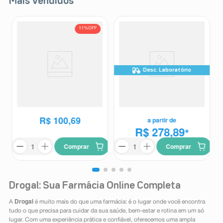
Mais Vendidos
11%
OFF
Desc. Laboratório
Atip 25mg/ml Pó para
Ozivy 0,25mg/0,5mg Solução
Suspensão Oral 60ml +
Injetável Subcutânea 1 Caneta
Atip
Ozivy
Seringa Dosadora
Aplicadora Preenchida 1,5ml +
6 Agulhas Descartáveis
R$
113
,
57
R$
100
,
69
a partir de
R$ 278,89
*
Comprar
Comprar
Drogal: Sua Farmácia Online Completa
Drogal
A
é muito mais do que uma farmácia: é o lugar onde você encontra
tudo o que precisa para cuidar da sua saúde, bem-estar e rotina em um só
lugar. Com uma experiência prática e confiável, oferecemos uma ampla