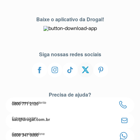
Baixe o aplicativo da Drogal!
Siga nossas redes sociais
Precisa de ajuda?
0800 771 2120
Atendimento ao cliente
sac@drogal.com.br
Entre em contato
0800 347 0000
Compre pelo telefone