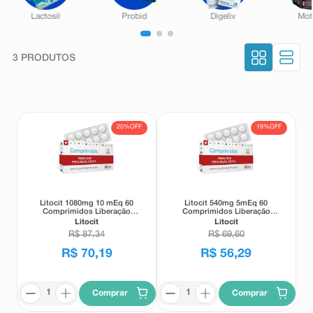
8
º
absorvente
9
º
teste gravidez
3
PRODUTOS
10
º
esmalte
20%
OFF
19%
OFF
Litocit 1080mg 10 mEq 60
Litocit 540mg 5mEq 60
Comprimidos Liberação
Comprimidos Liberação
Prolongada
Prolongada
Litocit
Litocit
R$
87
,
34
R$
69
,
60
R$
70
,
19
R$
56
,
29
Comprar
Comprar