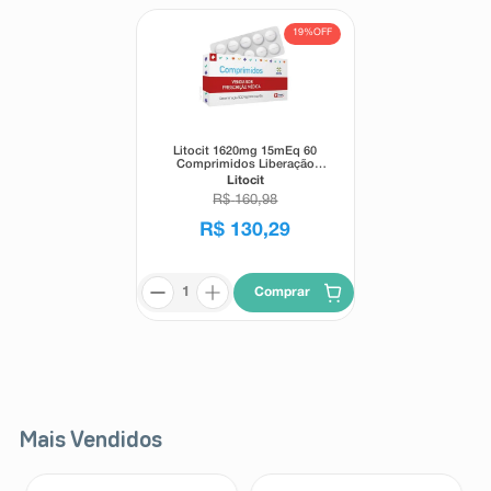
19%
OFF
Litocit 1620mg 15mEq 60
Comprimidos Liberação
Prolongada
Litocit
R$
160
,
98
R$
130
,
29
Comprar
Mais Vendidos