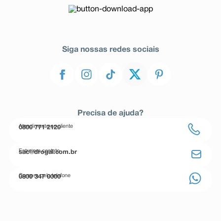
Siga nossas redes sociais
Precisa de ajuda?
Atendimento ao cliente
0800 771 2120
Entre em contato
sac@drogal.com.br
Compre pelo telefone
0800 347 0000