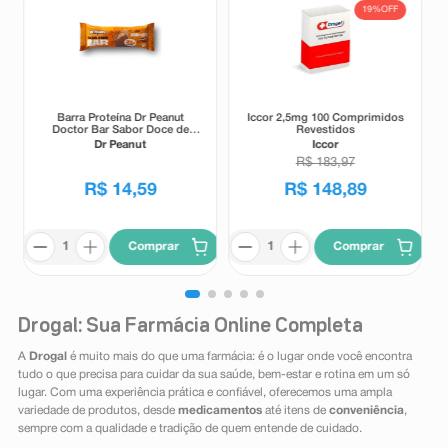
19%
OFF
Barra Proteína Dr Peanut
Iccor 2,5mg 100 Comprimidos
Doctor Bar Sabor Doce de
Revestidos
Leite 62g
Dr Peanut
Iccor
R$
183
,
97
R$
14
,
59
R$
148
,
89
Comprar
Comprar
Drogal: Sua Farmácia Online Completa
A
Drogal
é muito mais do que uma farmácia: é o lugar onde você encontra
tudo o que precisa para cuidar da sua saúde, bem-estar e rotina em um só
lugar. Com uma experiência prática e confiável, oferecemos uma ampla
variedade de produtos, desde
medicamentos
até itens de
conveniência
,
sempre com a qualidade e tradição de quem entende de cuidado.