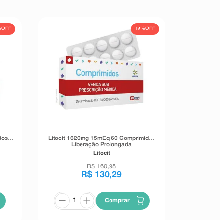
%
OFF
19%
OFF
dos
Litocit 1620mg 15mEq 60 Comprimidos
Liberação Prolongada
Litocit
R$
160
,
98
R$
130
,
29
Comprar