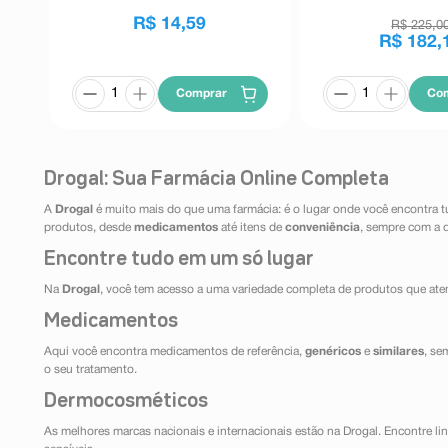
R$
14
,
59
R$
225
,
0
R$
182
,
Comprar
Co
Drogal: Sua Farmácia Online Completa
A
Drogal
é muito mais do que uma farmácia: é o lugar onde você encontra t
produtos, desde
medicamentos
até itens de
conveniência
, sempre com a 
Encontre tudo em um só lugar
Na
Drogal
, você tem acesso a uma variedade completa de produtos que aten
Medicamentos
Aqui você encontra medicamentos de referência,
genéricos
e
similares
, se
o seu tratamento.
Dermocosméticos
As melhores marcas nacionais e internacionais estão na Drogal. Encontre lin