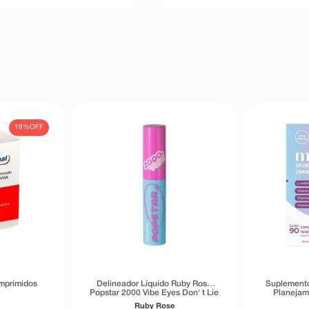
19%
OFF
mprimidos
Delineador Líquido Ruby Rose
Suplemento
Popstar 2000 Vibe Eyes Don' t Lie
Planejam
Preto 5,5g
Trimest
Ruby Rose