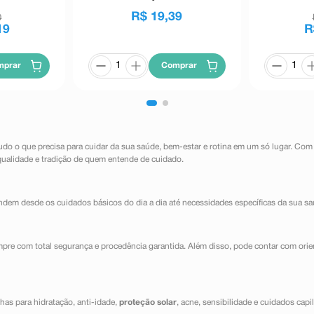
R$
19
,
39
0
19
R
mprar
Comprar
udo o que precisa para cuidar da sua saúde, bem-estar e rotina em um só lugar. Com
qualidade e tradição de quem entende de cuidado.
dem desde os cuidados básicos do dia a dia até necessidades específicas da sua sa
mpre com total segurança e procedência garantida. Além disso, pode contar com orie
has para hidratação, anti-idade,
proteção solar
, acne, sensibilidade e cuidados capi