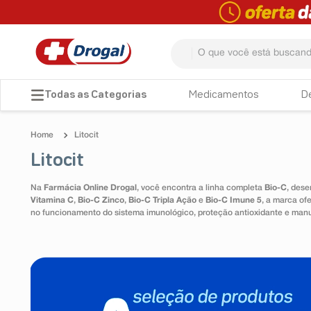
O que você está buscando? 
TERMOS MAIS BUSCADOS
Medicamentos
D
1
º
fralda
Litocit
2
º
pampers confort sec max
Litocit
3
º
dipirona
Na
Farmácia Online Drogal
, você encontra a linha completa
Bio-C
, dese
4
º
lenço umedecido
Vitamina C
,
Bio-C Zinco
,
Bio-C Tripla Ação
e
Bio-C Imune 5
, a marca of
no funcionamento do sistema imunológico, proteção antioxidante e man
5
º
tadalafila
6
º
minoxidil
7
º
desodorante
8
º
teste gravidez