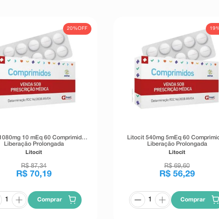
20%
OFF
19
t 1080mg 10 mEq 60 Comprimidos
Litocit 540mg 5mEq 60 Comprimi
Liberação Prolongada
Liberação Prolongada
Litocit
Litocit
R$
87
,
34
R$
69
,
60
R$
70
,
19
R$
56
,
29
Comprar
Comprar