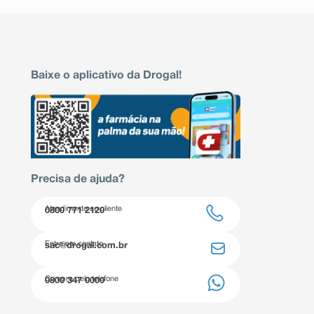
Baixe o aplicativo da Drogal!
Precisa de ajuda?
Atendimento ao cliente
0800 771 2120
Entre em contato
sac@drogal.com.br
Compre pelo telefone
0800 347 0000