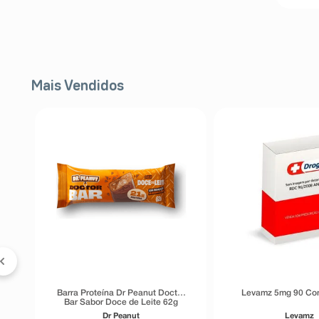
Mais Vendidos
FF
a
Barra Proteína Dr Peanut Doctor
Levamz 5mg 90 Co
Bar Sabor Doce de Leite 62g
Dr Peanut
Levamz