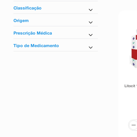
Antigotoso
Classificação
Tarja vermelha
Origem
Nacional
Prescrição Médica
Não
Tipo de Medicamento
Similar
Litoci