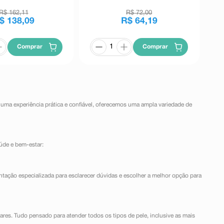
Revestidos
Revestidos
R$
162
,
11
R$
72
,
00
$
138
,
09
R$
64
,
19
Comprar
Comprar
 uma experiência prática e confiável, oferecemos uma ampla variedade de
úde e bem-estar:
ntação especializada para esclarecer dúvidas e escolher a melhor opção para
lares. Tudo pensado para atender todos os tipos de pele, inclusive as mais