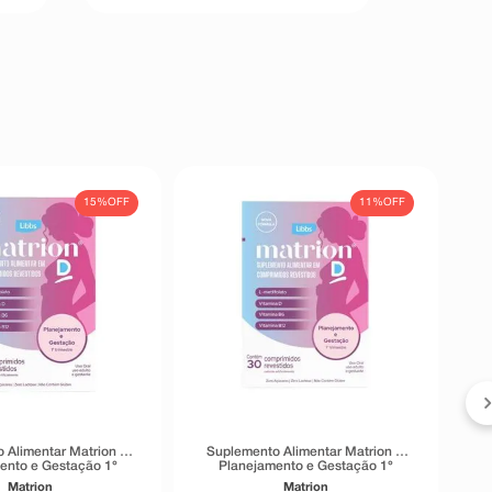
15%
OFF
11%
OFF
S
 Alimentar Matrion D
Suplemento Alimentar Matrion D
ento e Gestação 1°
Planejamento e Gestação 1°
re 90 Comprimidos
Trimestre 30 Comprimidos
Matrion
Matrion