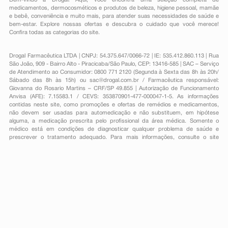
Bem-vindo à Drogal! Aqui, você encontra uma seleção completa de
medicamentos
,
dermocosméticos e produtos de beleza
,
higiene pessoal
,
mamãe
e bebê
,
conveniência
e muito mais, para atender suas necessidades de saúde e
bem-estar. Explore nossas ofertas e descubra o cuidado que você merece!
Confira todas as categorias do site.
Drogal Farmacêutica LTDA | CNPJ: 54.375.647/0066-72 | IE: 535.412.860.113 | Rua
São João, 909 - Bairro Alto - Piracicaba/São Paulo, CEP: 13416-585 | SAC – Serviço
de Atendimento ao Consumidor: 0800 771 2120 (Segunda à Sexta das 8h às 20h/
Sábado das 8h às 15h) ou
sac@drogal.com.br
/ Farmacêutica responsável:
Giovanna do Rosario Martins – CRF/SP 49.855 | Autorização de Funcionamento
Anvisa (AFE): 7.15583.1 / CEVS: 353870901-477-000047-1-5. As informações
contidas neste site, como promoções e ofertas de remédios e medicamentos,
não devem ser usadas para automedicação e não substituem, em hipótese
alguma, a medicação prescrita pelo profissional da área médica. Somente o
médico está em condições de diagnosticar qualquer problema de saúde e
prescrever o tratamento adequado. Para mais informações, consulte o site
Anvisa. As fotos contidas em nosso site são meramente ilustrativas. Promoções e
preços são válidos apenas para compras on-line, caso haja disponibilidade e
estão sujeitos a alterações no decorrer do dia. Todos os direitos reservados.
Powered by