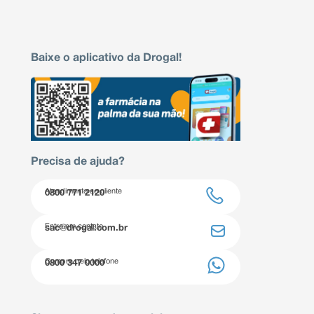
Baixe o aplicativo da Drogal!
Precisa de ajuda?
Atendimento ao cliente
0800 771 2120
Entre em contato
sac@drogal.com.br
Compre pelo telefone
0800 347 0000