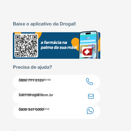
Baixe o aplicativo da Drogal!
Precisa de ajuda?
Atendimento ao cliente
0800 771 2120
Entre em contato
sac@drogal.com.br
Compre pelo telefone
0800 347 0000