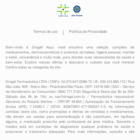
Termos de uso
Política de Privacidade
Bem-vindo à Drogal! Aqui, você encontra uma seleção completa de
medicamentos
,
dermocosméticos e produtos de beleza
,
higiene pessoal
,
mamãe
e bebê
,
conveniência
e muito mais, para atender suas necessidades de saúde e
bem-estar. Explore nossas ofertas e descubra o cuidado que você merece!
Confira todas as categorias do site.
Drogal Farmacêutica LTDA | CNPJ: 54.375.647/0066-72 | IE: 535.412.860.113 | Rua
São João, 909 - Bairro Alto - Piracicaba/São Paulo, CEP: 13416-585 | SAC – Serviço
de Atendimento ao Consumidor: 0800 771 2120 (Segunda à Sexta das 8h às 20h/
Sábado das 8h às 15h) ou
sac@drogal.com.br
/ Farmacêutica responsável:
Giovanna do Rosario Martins – CRF/SP 49.855 | Autorização de Funcionamento
Anvisa (AFE): 7.15583.1 / CEVS: 353870901-477-000047-1-5. As informações
contidas neste site, como promoções e ofertas de remédios e medicamentos,
não devem ser usadas para automedicação e não substituem, em hipótese
alguma, a medicação prescrita pelo profissional da área médica. Somente o
médico está em condições de diagnosticar qualquer problema de saúde e
prescrever o tratamento adequado. Para mais informações, consulte o site
Anvisa. As fotos contidas em nosso site são meramente ilustrativas. Promoções e