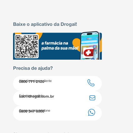
Baixe o aplicativo da Drogal!
Precisa de ajuda?
Atendimento ao cliente
0800 771 2120
Entre em contato
sac@drogal.com.br
Compre pelo telefone
0800 347 0000