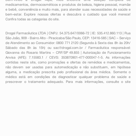
Bem-vindo à Drogal! Aqui, você encontra uma seleção completa de
medicamentos
,
dermocosméticos e produtos de beleza
,
higiene pessoal
,
mamãe
e bebê
,
conveniência
e muito mais, para atender suas necessidades de saúde e
bem-estar. Explore nossas ofertas e descubra o cuidado que você merece!
Confira todas as categorias do site.
Drogal Farmacêutica LTDA | CNPJ: 54.375.647/0066-72 | IE: 535.412.860.113 | Rua
São João, 909 - Bairro Alto - Piracicaba/São Paulo, CEP: 13416-585 | SAC – Serviço
de Atendimento ao Consumidor: 0800 771 2120 (Segunda à Sexta das 8h às 20h/
Sábado das 8h às 15h) ou
sac@drogal.com.br
/ Farmacêutica responsável:
Giovanna do Rosario Martins – CRF/SP 49.855 | Autorização de Funcionamento
Anvisa (AFE): 7.15583.1 / CEVS: 353870901-477-000047-1-5. As informações
contidas neste site, como promoções e ofertas de remédios e medicamentos,
não devem ser usadas para automedicação e não substituem, em hipótese
alguma, a medicação prescrita pelo profissional da área médica. Somente o
médico está em condições de diagnosticar qualquer problema de saúde e
prescrever o tratamento adequado. Para mais informações, consulte o site
Anvisa. As fotos contidas em nosso site são meramente ilustrativas. Promoções e
preços são válidos apenas para compras on-line, caso haja disponibilidade e
estão sujeitos a alterações no decorrer do dia. Todos os direitos reservados.
Powered by