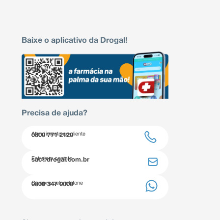
Baixe o aplicativo da Drogal!
Precisa de ajuda?
Atendimento ao cliente
0800 771 2120
Entre em contato
sac@drogal.com.br
Compre pelo telefone
0800 347 0000