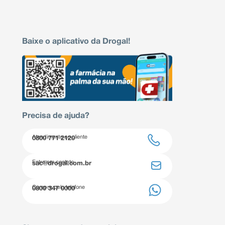
Baixe o aplicativo da Drogal!
Precisa de ajuda?
Atendimento ao cliente
0800 771 2120
Entre em contato
sac@drogal.com.br
Compre pelo telefone
0800 347 0000