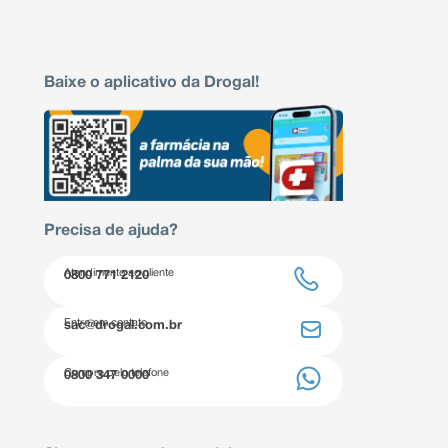
Baixe o aplicativo da Drogal!
Precisa de ajuda?
Atendimento ao cliente
0800 771 2120
Entre em contato
sac@drogal.com.br
Compre pelo telefone
0800 347 0000