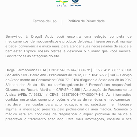
Termos de uso
Política de Privacidade
Bem-vindo à Drogal! Aqui, você encontra uma seleção completa de
medicamentos
,
dermocosméticos e produtos de beleza
,
higiene pessoal
,
mamãe
e bebê
,
conveniência
e muito mais, para atender suas necessidades de saúde e
bem-estar. Explore nossas ofertas e descubra o cuidado que você merece!
Confira todas as categorias do site.
Drogal Farmacêutica LTDA | CNPJ: 54.375.647/0066-72 | IE: 535.412.860.113 | Rua
São João, 909 - Bairro Alto - Piracicaba/São Paulo, CEP: 13416-585 | SAC – Serviço
de Atendimento ao Consumidor: 0800 771 2120 (Segunda à Sexta das 8h às 20h/
Sábado das 8h às 15h) ou
sac@drogal.com.br
/ Farmacêutica responsável:
Giovanna do Rosario Martins – CRF/SP 49.855 | Autorização de Funcionamento
Anvisa (AFE): 7.15583.1 / CEVS: 353870901-477-000047-1-5. As informações
contidas neste site, como promoções e ofertas de remédios e medicamentos,
não devem ser usadas para automedicação e não substituem, em hipótese
alguma, a medicação prescrita pelo profissional da área médica. Somente o
médico está em condições de diagnosticar qualquer problema de saúde e
prescrever o tratamento adequado. Para mais informações, consulte o site
Anvisa. As fotos contidas em nosso site são meramente ilustrativas. Promoções e
preços são válidos apenas para compras on-line, caso haja disponibilidade e
estão sujeitos a alterações no decorrer do dia. Todos os direitos reservados.