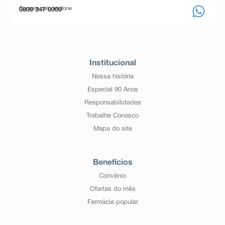
Compre pelo telefone
0800 347 0000
Institucional
Nossa história
Especial 90 Anos
Responsabilidades
Trabalhe Conosco
Mapa do site
Benefícios
Convênio
Ofertas do mês
Farmácia popular