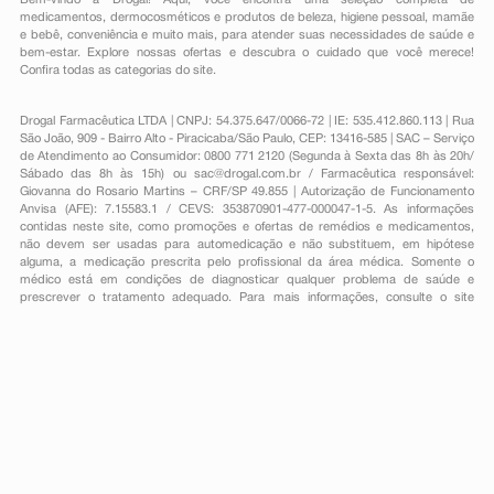
Bem-vindo à Drogal! Aqui, você encontra uma seleção completa de
medicamentos
,
dermocosméticos e produtos de beleza
,
higiene pessoal
,
mamãe
e bebê
,
conveniência
e muito mais, para atender suas necessidades de saúde e
bem-estar. Explore nossas ofertas e descubra o cuidado que você merece!
Confira todas as categorias do site.
Drogal Farmacêutica LTDA | CNPJ: 54.375.647/0066-72 | IE: 535.412.860.113 | Rua
São João, 909 - Bairro Alto - Piracicaba/São Paulo, CEP: 13416-585 | SAC – Serviço
de Atendimento ao Consumidor: 0800 771 2120 (Segunda à Sexta das 8h às 20h/
Sábado das 8h às 15h) ou
sac@drogal.com.br
/ Farmacêutica responsável:
Giovanna do Rosario Martins – CRF/SP 49.855 | Autorização de Funcionamento
Anvisa (AFE): 7.15583.1 / CEVS: 353870901-477-000047-1-5. As informações
contidas neste site, como promoções e ofertas de remédios e medicamentos,
não devem ser usadas para automedicação e não substituem, em hipótese
alguma, a medicação prescrita pelo profissional da área médica. Somente o
médico está em condições de diagnosticar qualquer problema de saúde e
prescrever o tratamento adequado. Para mais informações, consulte o site
Anvisa. As fotos contidas em nosso site são meramente ilustrativas. Promoções e
preços são válidos apenas para compras on-line, caso haja disponibilidade e
estão sujeitos a alterações no decorrer do dia. Todos os direitos reservados.
Powered by