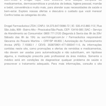
Bem-vindo à Drogal! Aqui, você encontra uma seleção completa de
medicamentos
,
dermocosméticos e produtos de beleza
,
higiene pessoal
,
mamãe
e bebê
,
conveniência
e muito mais, para atender suas necessidades de saúde e
bem-estar. Explore nossas ofertas e descubra o cuidado que você merece!
Confira todas as categorias do site.
Drogal Farmacêutica LTDA | CNPJ: 54.375.647/0066-72 | IE: 535.412.860.113 | Rua
São João, 909 - Bairro Alto - Piracicaba/São Paulo, CEP: 13416-585 | SAC – Serviço
de Atendimento ao Consumidor: 0800 771 2120 (Segunda à Sexta das 8h às 20h/
Sábado das 8h às 15h) ou
sac@drogal.com.br
/ Farmacêutica responsável:
Giovanna do Rosario Martins – CRF/SP 49.855 | Autorização de Funcionamento
Anvisa (AFE): 7.15583.1 / CEVS: 353870901-477-000047-1-5. As informações
contidas neste site, como promoções e ofertas de remédios e medicamentos,
não devem ser usadas para automedicação e não substituem, em hipótese
alguma, a medicação prescrita pelo profissional da área médica. Somente o
médico está em condições de diagnosticar qualquer problema de saúde e
prescrever o tratamento adequado. Para mais informações, consulte o site
Anvisa. As fotos contidas em nosso site são meramente ilustrativas. Promoções e
preços são válidos apenas para compras on-line, caso haja disponibilidade e
estão sujeitos a alterações no decorrer do dia. Todos os direitos reservados.
Powered by