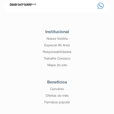
Compre pelo telefone
0800 347 0000
Institucional
Nossa história
Especial 90 Anos
Responsabilidades
Trabalhe Conosco
Mapa do site
Benefícios
Convênio
Ofertas do mês
Farmácia popular