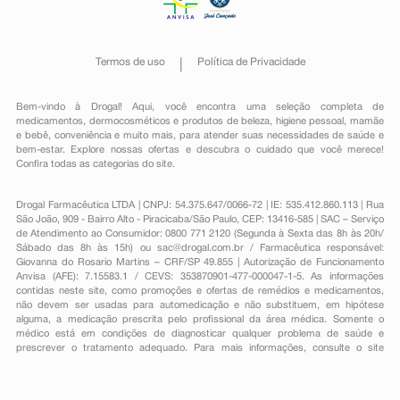
Termos de uso
Política de Privacidade
Bem-vindo à Drogal! Aqui, você encontra uma seleção completa de
medicamentos
,
dermocosméticos e produtos de beleza
,
higiene pessoal
,
mamãe
e bebê
,
conveniência
e muito mais, para atender suas necessidades de saúde e
bem-estar. Explore nossas ofertas e descubra o cuidado que você merece!
Confira todas as categorias do site.
Drogal Farmacêutica LTDA | CNPJ: 54.375.647/0066-72 | IE: 535.412.860.113 | Rua
São João, 909 - Bairro Alto - Piracicaba/São Paulo, CEP: 13416-585 | SAC – Serviço
de Atendimento ao Consumidor: 0800 771 2120 (Segunda à Sexta das 8h às 20h/
Sábado das 8h às 15h) ou
sac@drogal.com.br
/ Farmacêutica responsável:
Giovanna do Rosario Martins – CRF/SP 49.855 | Autorização de Funcionamento
Anvisa (AFE): 7.15583.1 / CEVS: 353870901-477-000047-1-5. As informações
contidas neste site, como promoções e ofertas de remédios e medicamentos,
não devem ser usadas para automedicação e não substituem, em hipótese
alguma, a medicação prescrita pelo profissional da área médica. Somente o
médico está em condições de diagnosticar qualquer problema de saúde e
prescrever o tratamento adequado. Para mais informações, consulte o site
Anvisa. As fotos contidas em nosso site são meramente ilustrativas. Promoções e
preços são válidos apenas para compras on-line, caso haja disponibilidade e
estão sujeitos a alterações no decorrer do dia. Todos os direitos reservados.