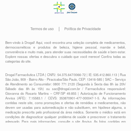
Termos de uso
Política de Privacidade
Bem-vindo à Drogal! Aqui, você encontra uma seleção completa de
medicamentos
,
dermocosméticos e produtos de beleza
,
higiene pessoal
,
mamãe e bebê
,
conveniência
e muito mais, para atender suas necessidades de saúde e bem-estar.
Explore nossas ofertas e descubra o cuidado que você merece!
Confira todas as
categorias do site.
Drogal Farmacêutica LTDA | CNPJ: 54.375.647/0066-72 | IE: 535.412.860.113 | Rua
São João, 909 - Bairro Alto - Piracicaba/São Paulo, CEP: 13416-585 | SAC – Serviço
de Atendimento ao Consumidor: 0800 771 2120 (Segunda à Sexta das 8h às 20h/
Sábado das 8h às 15h) ou
sac@drogal.com.br
/ Farmacêutica responsável:
Giovanna do Rosario Martins – CRF/SP 49.855 | Autorização de Funcionamento
Anvisa (AFE): 7.15583.1 / CEVS: 353870901-477-000047-1-5. As informações
contidas neste site, como promoções e ofertas de remédios e medicamentos, não
devem ser usadas para automedicação e não substituem, em hipótese alguma, a
medicação prescrita pelo profissional da área médica. Somente o médico está em
condições de diagnosticar qualquer problema de saúde e prescrever o tratamento
adequado. Para mais informações, consulte o site Anvisa. As fotos contidas em
nosso site são meramente ilustrativas. Promoções e preços são válidos apenas
para compras on-line, caso haja disponibilidade e estão sujeitos a alterações no