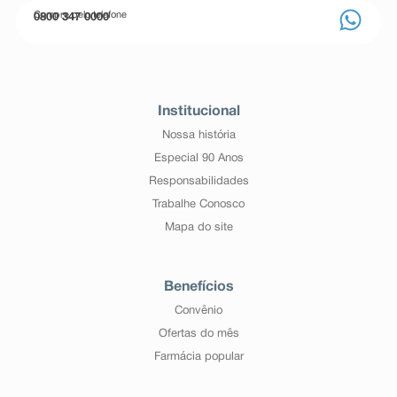
Compre pelo telefone
0800 347 0000
Institucional
Nossa história
Especial 90 Anos
Responsabilidades
Trabalhe Conosco
Mapa do site
Benefícios
Convênio
Ofertas do mês
Farmácia popular