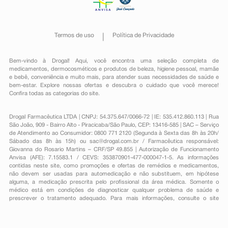
Termos de uso
Política de Privacidade
Bem-vindo à Drogal! Aqui, você encontra uma seleção completa de
medicamentos
,
dermocosméticos e produtos de beleza
,
higiene pessoal
,
mamãe
e bebê
,
conveniência
e muito mais, para atender suas necessidades de saúde e
bem-estar. Explore nossas ofertas e descubra o cuidado que você merece!
Confira todas as categorias do site.
Drogal Farmacêutica LTDA | CNPJ: 54.375.647/0066-72 | IE: 535.412.860.113 | Rua
São João, 909 - Bairro Alto - Piracicaba/São Paulo, CEP: 13416-585 | SAC – Serviço
de Atendimento ao Consumidor: 0800 771 2120 (Segunda à Sexta das 8h às 20h/
Sábado das 8h às 15h) ou
sac@drogal.com.br
/ Farmacêutica responsável:
Giovanna do Rosario Martins – CRF/SP 49.855 | Autorização de Funcionamento
Anvisa (AFE): 7.15583.1 / CEVS: 353870901-477-000047-1-5. As informações
contidas neste site, como promoções e ofertas de remédios e medicamentos,
não devem ser usadas para automedicação e não substituem, em hipótese
alguma, a medicação prescrita pelo profissional da área médica. Somente o
médico está em condições de diagnosticar qualquer problema de saúde e
prescrever o tratamento adequado. Para mais informações, consulte o site
Anvisa. As fotos contidas em nosso site são meramente ilustrativas. Promoções e
preços são válidos apenas para compras on-line, caso haja disponibilidade e
estão sujeitos a alterações no decorrer do dia. Todos os direitos reservados.