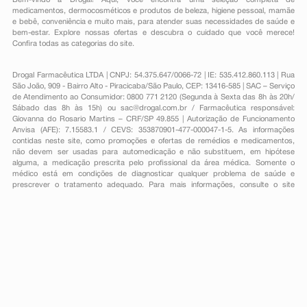
Bem-vindo à Drogal! Aqui, você encontra uma seleção completa de
medicamentos
,
dermocosméticos e produtos de beleza
,
higiene pessoal
,
mamãe
e bebê
,
conveniência
e muito mais, para atender suas necessidades de saúde e
bem-estar. Explore nossas ofertas e descubra o cuidado que você merece!
Confira todas as categorias do site.
Drogal Farmacêutica LTDA | CNPJ: 54.375.647/0066-72 | IE: 535.412.860.113 | Rua
São João, 909 - Bairro Alto - Piracicaba/São Paulo, CEP: 13416-585 | SAC – Serviço
de Atendimento ao Consumidor: 0800 771 2120 (Segunda à Sexta das 8h às 20h/
Sábado das 8h às 15h) ou
sac@drogal.com.br
/ Farmacêutica responsável:
Giovanna do Rosario Martins – CRF/SP 49.855 | Autorização de Funcionamento
Anvisa (AFE): 7.15583.1 / CEVS: 353870901-477-000047-1-5. As informações
contidas neste site, como promoções e ofertas de remédios e medicamentos,
não devem ser usadas para automedicação e não substituem, em hipótese
alguma, a medicação prescrita pelo profissional da área médica. Somente o
médico está em condições de diagnosticar qualquer problema de saúde e
prescrever o tratamento adequado. Para mais informações, consulte o site
Anvisa. As fotos contidas em nosso site são meramente ilustrativas. Promoções e
preços são válidos apenas para compras on-line, caso haja disponibilidade e
estão sujeitos a alterações no decorrer do dia. Todos os direitos reservados.
Powered by