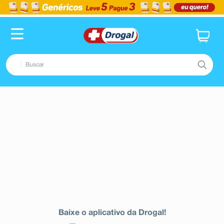
Buscar
TERMOS MAIS BUSCADOS
1
º
fralda
2
º
dipirona
3
º
lenço umedecido
4
º
tadalafila
5
º
minoxidil
6
º
desodorante
Baixe o aplicativo da Drogal!
7
º
esmalte