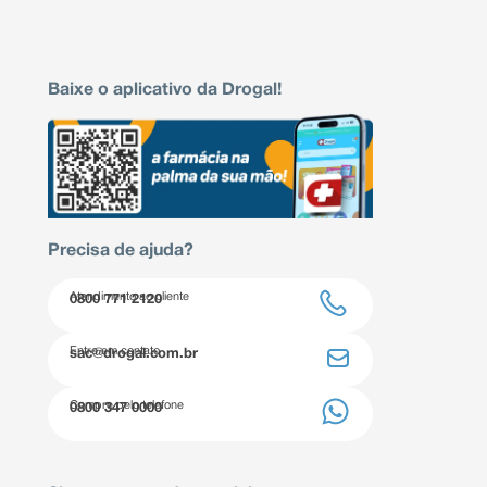
Baixe o aplicativo da Drogal!
Precisa de ajuda?
Atendimento ao cliente
0800 771 2120
Entre em contato
sac@drogal.com.br
Compre pelo telefone
0800 347 0000