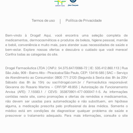
Termos de uso
Política de Privacidade
Bem-vindo à Drogal! Aqui, você encontra uma seleção completa de
medicamentos
,
dermocosméticos e produtos de beleza
,
higiene pessoal
,
mamãe
e bebê
,
conveniência
e muito mais, para atender suas necessidades de saúde e
bem-estar. Explore nossas ofertas e descubra o cuidado que você merece!
Confira todas as categorias do site.
Drogal Farmacêutica LTDA | CNPJ: 54.375.647/0066-72 | IE: 535.412.860.113 | Rua
São João, 909 - Bairro Alto - Piracicaba/São Paulo, CEP: 13416-585 | SAC – Serviço
de Atendimento ao Consumidor: 0800 771 2120 (Segunda à Sexta das 8h às 20h/
Sábado das 8h às 15h) ou
sac@drogal.com.br
/ Farmacêutica responsável:
Giovanna do Rosario Martins – CRF/SP 49.855 | Autorização de Funcionamento
Anvisa (AFE): 7.15583.1 / CEVS: 353870901-477-000047-1-5. As informações
contidas neste site, como promoções e ofertas de remédios e medicamentos,
não devem ser usadas para automedicação e não substituem, em hipótese
alguma, a medicação prescrita pelo profissional da área médica. Somente o
médico está em condições de diagnosticar qualquer problema de saúde e
prescrever o tratamento adequado. Para mais informações, consulte o site
Anvisa. As fotos contidas em nosso site são meramente ilustrativas. Promoções e
preços são válidos apenas para compras on-line, caso haja disponibilidade e
estão sujeitos a alterações no decorrer do dia. Todos os direitos reservados.