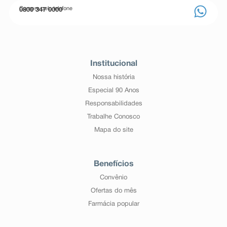
Compre pelo telefone
0800 347 0000
Institucional
Nossa história
Especial 90 Anos
Responsabilidades
Trabalhe Conosco
Mapa do site
Benefícios
Convênio
Ofertas do mês
Farmácia popular