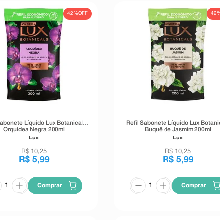
42%
OFF
42
Sabonete Líquido Lux Botanicals
Refil Sabonete Líquido Lux Botani
Orquídea Negra 200ml
Buquê de Jasmim 200ml
Lux
Lux
R$
10
,
25
R$
10
,
25
R$
5
,
99
R$
5
,
99
Comprar
Comprar