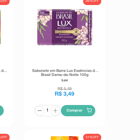
%
OFF
36%
OFF
 do
Sabonete em Barra Lux Essências do
Brasil Dama-da-Noite 100g
Lux
R$
5
,
49
R$
3
,
49
Comprar
%
OFF
31%
OFF