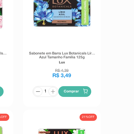
ls
Sabonete em Barra Lux Botanicals Lírio
Azul Tamanho Família 125g
Lux
R$
4
,
39
R$
3
,
49
Comprar
%
OFF
21%
OFF