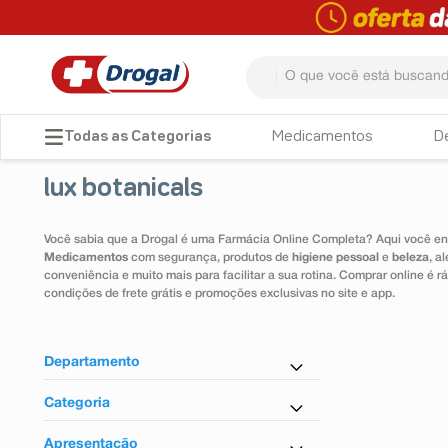
O que você está buscando? 
TERMOS MAIS BUSCADOS
Medicamentos
D
1
º
fralda
lux botanicals
2
º
dipirona
3
º
lenço umedecido
Você sabia que a Drogal é uma Farmácia Online Completa? Aqui você enc
Medicamentos
com segurança, produtos de
higiene pessoal
e
beleza
, a
4
º
tadalafila
conveniência e muito mais para facilitar a sua rotina. Comprar online é
condições de frete grátis e promoções exclusivas no site e app.
5
º
minoxidil
6
º
desodorante
Departamento
7
º
teste gravidez
Higiene Pessoal
Categoria
8
º
esmalte
Sabonete em Barra
Apresentação