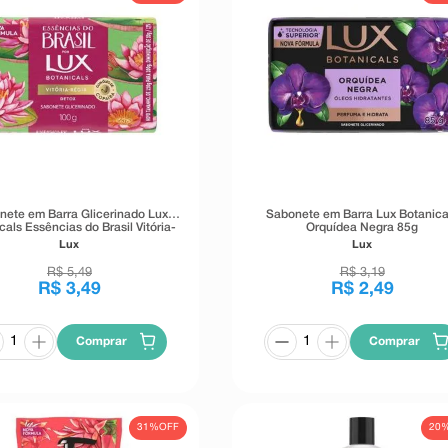
nete em Barra Glicerinado Lux
Sabonete em Barra Lux Botanica
cals Essências do Brasil Vitória-
Orquídea Negra 85g
Régia 100g
Lux
Lux
R$
5
,
49
R$
3
,
19
R$
3
,
49
R$
2
,
49
Comprar
Comprar
31%
OFF
20