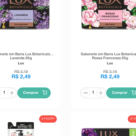
nete em Barra Lux Botanicals
Sabonete em Barra Lux Botanica
Lavanda 85g
Rosas Francesas 85g
Lux
Lux
R$
3
,
19
R$
3
,
19
R$
2
,
49
R$
2
,
49
Comprar
Comprar
21%
OFF
21