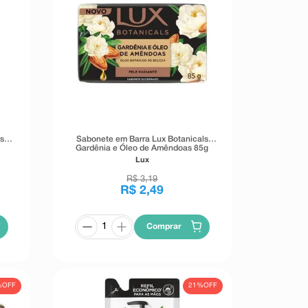
s
Sabonete em Barra Lux Botanicals
Gardênia e Óleo de Amêndoas 85g
Lux
R$
3
,
19
R$
2
,
49
Comprar
%
OFF
21%
OFF