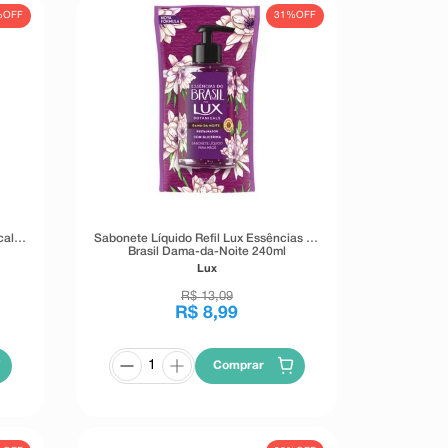
%
OFF
31%
OFF
cals
Sabonete Líquido Refil Lux Essências do
Brasil Dama-da-Noite 240ml
Lux
R$
13
,
09
R$
8
,
99
Comprar