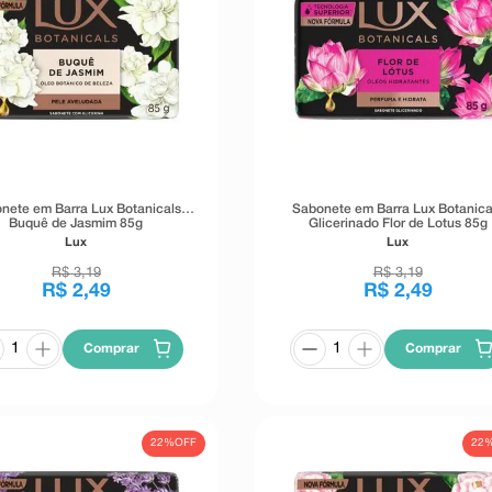
nete em Barra Lux Botanicals
Sabonete em Barra Lux Botanica
Buquê de Jasmim 85g
Glicerinado Flor de Lotus 85g
Lux
Lux
R$
3
,
19
R$
3
,
19
R$
2
,
49
R$
2
,
49
Comprar
Comprar
22%
OFF
22