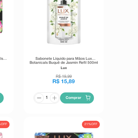
ls
Sabonete Líquido para Mãos Lux
Botanicals Buquê de Jasmin Refil 500ml
Lux
R$
19
,
99
R$
15
,
89
Comprar
%
OFF
21%
OFF