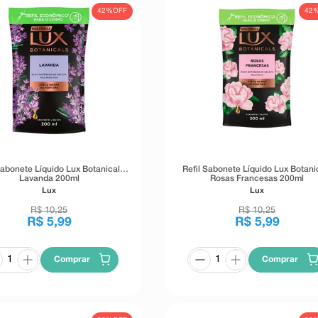
42%
OFF
42
Sabonete Líquido Lux Botanicals
Refil Sabonete Líquido Lux Botani
Lavanda 200ml
Rosas Francesas 200ml
Lux
Lux
R$
10
,
25
R$
10
,
25
R$
5
,
99
R$
5
,
99
Comprar
Comprar