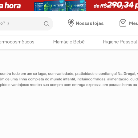
:)
Meu
Nossas lojas
HISTÓRICO DE BUSCAS
ermocosméticos
Mamãe e Bebê
Higiene Pessoal
lux botanicals
ontra tudo em um só lugar, com variedade, praticidade e confiança! Na
Drogal
,
lém de uma linha completa do
mundo infantil
, incluindo
fraldas
, alimentação, cui
 rápido e vantajoso: receba sua compra com entrega expressa em poucas horas ou