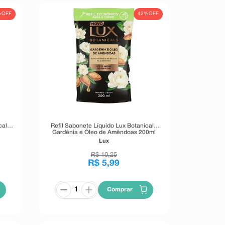
%
OFF
42%
OFF
cals
Refil Sabonete Líquido Lux Botanicals
Gardênia e Óleo de Amêndoas 200ml
Lux
R$
10
,
25
R$
5
,
99
Comprar