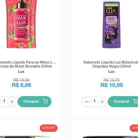
abonete Líquido Para as Mãos Lux
Sabonete Líquido Lux Botanical
cias do Brasil Bromélia 240ml
Orquídea Negra 250ml
Lux
Lux
R$
13
,
09
R$
13
,
75
R$
8
,
99
R$
10
,
99
Comprar
Comprar
22%
OFF
22