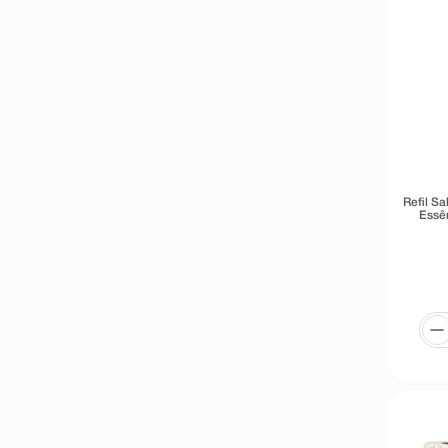
Refil S
Essên