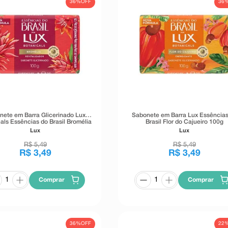
36%
OFF
36
nete em Barra Glicerinado Lux
Sabonete em Barra Lux Essências
als Essências do Brasil Bromélia
Brasil Flor do Cajueiro 100g
100g
Lux
Lux
R$
5
,
49
R$
5
,
49
R$
3
,
49
R$
3
,
49
Comprar
Comprar
36%
OFF
22