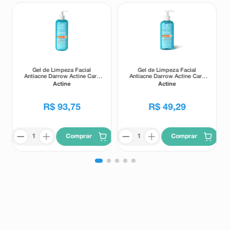
Gel de Limpeza Facial
Gel de Limpeza Facial
Antiacne Darrow Actine Care
Antiacne Darrow Actine Care
Alta Tolerância 400g
Alta Tolerância 140g
Actine
Actine
R$
93
,
75
R$
49
,
29
Comprar
Comprar