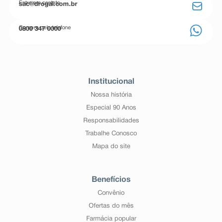
Entre em contato
sac@drogal.com.br
Compre pelo telefone
0800 347 0000
Institucional
Nossa história
Especial 90 Anos
Responsabilidades
Trabalhe Conosco
Mapa do site
Benefícios
Convênio
Ofertas do mês
Farmácia popular