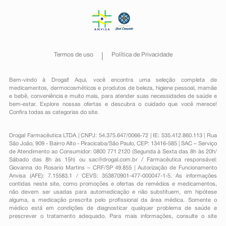
Termos de uso
Política de Privacidade
Bem-vindo à Drogal! Aqui, você encontra uma seleção completa de
medicamentos
,
dermocosméticos e produtos de beleza
,
higiene pessoal
,
mamãe
e bebê
,
conveniência
e muito mais, para atender suas necessidades de saúde e
bem-estar. Explore nossas ofertas e descubra o cuidado que você merece!
Confira todas as categorias do site.
Drogal Farmacêutica LTDA | CNPJ: 54.375.647/0066-72 | IE: 535.412.860.113 | Rua
São João, 909 - Bairro Alto - Piracicaba/São Paulo, CEP: 13416-585 | SAC – Serviço
de Atendimento ao Consumidor: 0800 771 2120 (Segunda à Sexta das 8h às 20h/
Sábado das 8h às 15h) ou
sac@drogal.com.br
/ Farmacêutica responsável:
Giovanna do Rosario Martins – CRF/SP 49.855 | Autorização de Funcionamento
Anvisa (AFE): 7.15583.1 / CEVS: 353870901-477-000047-1-5. As informações
contidas neste site, como promoções e ofertas de remédios e medicamentos,
não devem ser usadas para automedicação e não substituem, em hipótese
alguma, a medicação prescrita pelo profissional da área médica. Somente o
médico está em condições de diagnosticar qualquer problema de saúde e
prescrever o tratamento adequado. Para mais informações, consulte o site
Anvisa. As fotos contidas em nosso site são meramente ilustrativas. Promoções e