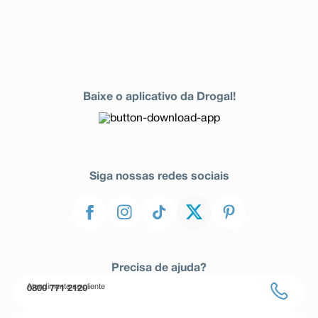
Baixe o aplicativo da Drogal!
Siga nossas redes sociais
Precisa de ajuda?
Atendimento ao cliente
0800 771 2120