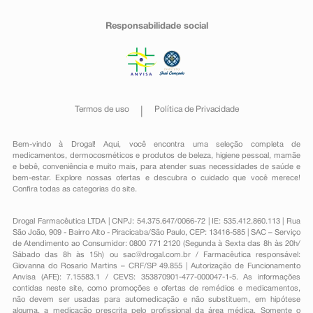
Responsabilidade social
Termos de uso
Política de Privacidade
Bem-vindo à Drogal! Aqui, você encontra uma seleção completa de
medicamentos
,
dermocosméticos e produtos de beleza
,
higiene pessoal
,
mamãe
e bebê
,
conveniência
e muito mais, para atender suas necessidades de saúde e
bem-estar. Explore nossas ofertas e descubra o cuidado que você merece!
Confira todas as categorias do site.
Drogal Farmacêutica LTDA | CNPJ: 54.375.647/0066-72 | IE: 535.412.860.113 | Rua
São João, 909 - Bairro Alto - Piracicaba/São Paulo, CEP: 13416-585 | SAC – Serviço
de Atendimento ao Consumidor: 0800 771 2120 (Segunda à Sexta das 8h às 20h/
Sábado das 8h às 15h) ou
sac@drogal.com.br
/ Farmacêutica responsável:
Giovanna do Rosario Martins – CRF/SP 49.855 | Autorização de Funcionamento
Anvisa (AFE): 7.15583.1 / CEVS: 353870901-477-000047-1-5. As informações
contidas neste site, como promoções e ofertas de remédios e medicamentos,
não devem ser usadas para automedicação e não substituem, em hipótese
alguma, a medicação prescrita pelo profissional da área médica. Somente o