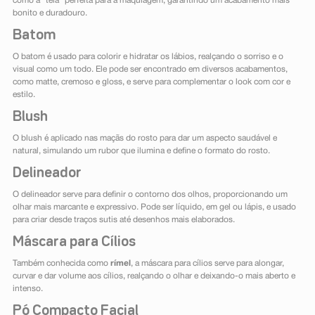
como a "tela" perfeita para a maquiagem, garantindo um acabamento mais
bonito e duradouro.
Batom
O batom é usado para colorir e hidratar os lábios, realçando o sorriso e o
visual como um todo. Ele pode ser encontrado em diversos acabamentos,
como matte, cremoso e gloss, e serve para complementar o look com cor e
estilo.
Blush
O blush é aplicado nas maçãs do rosto para dar um aspecto saudável e
natural, simulando um rubor que ilumina e define o formato do rosto.
Delineador
O delineador serve para definir o contorno dos olhos, proporcionando um
olhar mais marcante e expressivo. Pode ser líquido, em gel ou lápis, e usado
para criar desde traços sutis até desenhos mais elaborados.
Máscara para Cílios
Também conhecida como
rímel
, a máscara para cílios serve para alongar,
curvar e dar volume aos cílios, realçando o olhar e deixando-o mais aberto e
intenso.
Pó Compacto Facial