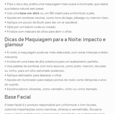
• Para o dia a dia, prefira uma maquiagem mais suave e iluminada, que realce
sua beleza natural sem pesar.
• Use uma
base em stick
ou um BB cream para uniformizar a pele.
• Aposte em sombras neutras, como tons de bege, pêssego ou marrom claro.
• Aplique um pouco de blush para dar um ar saudável.
• Opte por um batom nude ou rosado.
• Finalize com máscara de cílios para abrir o olhar.
Dicas de Maquiagem para a Noite: impacto e
glamour
• À noite, a maquiagem pode ser mais elaborada, com cores intensas e efeito
marcante.
• Invista em uma base de alta cobertura para um acabamento perfeito.
• Use paletas de sombras com tons escuros, como preto, marrom, dourado
ou vinho, para um olho esfumado poderoso.
• Aplique delineador para destacar o olhar.
• Aposte em iluminador para realçar pontos do rosto como têmporas e arco
do cupido.
• Escolha batons vibrantes, como vermelho, vinho ou vinho fechado.
Base Facial
A base facial é o produto responsável por uniformizar o tom da pele,
cobrindo imperfeições como manchas, olheiras e vermelhidão. Ela serve