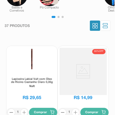
37
PRODUTOS
65%
OFF
Lapiseira Labial Vult com Óleo
Batom Líquido Vult Matte Super
de Rícino Castanho Claro 0,35g
Fix Castanho Natural 5ml
Vult
Vult
R$
42
,
99
R$
29
,
65
R$
14
,
99
Comprar
Comprar