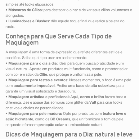
simples até looks elaborados.
•
Máscaras de Cílios:
para destacar o olhar e deixar seus cílios volumosos e
alongados.
•
Iluminadores e Blushes:
dão aquele toque final que realça a beleza do
rosto.
Conheça para Que Serve Cada Tipo de
Maquiagem
A maquiagem é uma forma de expressão que reflete diferentes estilos e
ocasiões. Saiba qual tipo usar em cada momento:
•
Maquiagem para o dia a dia:
Ideal para quem busca praticidade e um
visual natural. Aposte em produtos multifuncionais, como o protetor solar
com cor em stick da
Ollie
, que protege e uniformiza a pele.
•
Maquiagem para festas e eventos:
Nesses momentos, o foco é uma pele
com
acabamento impecável
. Prefira uma
base de alta cobertura
para
garantir um visual sofisticado e duradouro.
•
Maquiagem artística e profissional:
Aqui,
cores e brilho
fazem toda a
diferença. Use e abuse das sombras com glitter da
Vult
para criar looks
criativos e cheios de personalidade.
•
Maquiagem para pele madura:
Opte por produtos com
textura leve e
ação hidratante
, como os
BB Creams
, que uniformizam o tom da pele
enquanto oferecem
proteção solar
e luminosidade natural.
Dicas de Maquiagem para o Dia: natural e leve