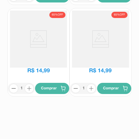
65%
OFF
65%
OFF
Batom Líquido Vult Matte Super
Batom Líquido Vult Matte Super
Fix Rosa Queimado 5ml
Fix Vermelho Profundo 5ml
Vult
Vult
R$
42
,
99
R$
42
,
99
R$
14
,
99
R$
14
,
99
Comprar
Comprar