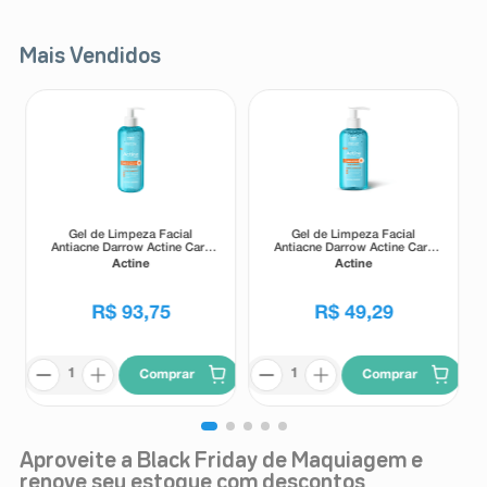
Mais Vendidos
Gel de Limpeza Facial
Gel de Limpeza Facial
Antiacne Darrow Actine Care
Antiacne Darrow Actine Care
Alta Tolerância 400g
Alta Tolerância 140g
Actine
Actine
R$
93
,
75
R$
49
,
29
Comprar
Comprar
Aproveite a Black Friday de Maquiagem e
renove seu estoque com descontos