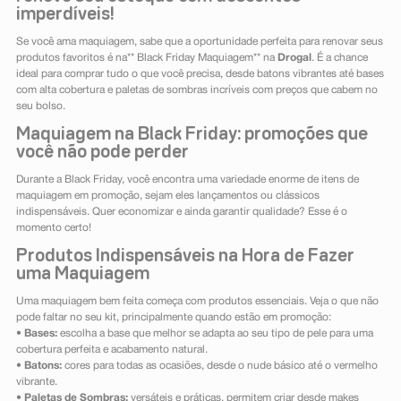
imperdíveis!
Se você ama maquiagem, sabe que a oportunidade perfeita para renovar seus
produtos favoritos é na** Black Friday Maquiagem** na
Drogal
. É a chance
ideal para comprar tudo o que você precisa, desde batons vibrantes até bases
com alta cobertura e paletas de sombras incríveis com preços que cabem no
seu bolso.
Maquiagem na Black Friday: promoções que
você não pode perder
Durante a Black Friday, você encontra uma variedade enorme de itens de
maquiagem em promoção, sejam eles lançamentos ou clássicos
indispensáveis. Quer economizar e ainda garantir qualidade? Esse é o
momento certo!
Produtos Indispensáveis na Hora de Fazer
uma Maquiagem
Uma maquiagem bem feita começa com produtos essenciais. Veja o que não
pode faltar no seu kit, principalmente quando estão em promoção:
•
Bases:
escolha a base que melhor se adapta ao seu tipo de pele para uma
cobertura perfeita e acabamento natural.
•
Batons:
cores para todas as ocasiões, desde o nude básico até o vermelho
vibrante.
•
Paletas de Sombras:
versáteis e práticas, permitem criar desde makes