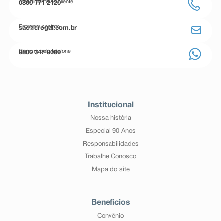
Atendimento ao cliente
0800 771 2120
Entre em contato
sac@drogal.com.br
Compre pelo telefone
0800 347 0000
Institucional
Nossa história
Especial 90 Anos
Responsabilidades
Trabalhe Conosco
Mapa do site
Benefícios
Convênio