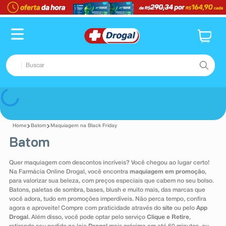
TERMOS MAIS BUSCADOS
1
º
fralda
2
º
dipirona
Buscar
3
º
lenço umedecido
4
º
tadalafila
TERMOS MAIS BUSCADOS
Voltar
5
º
minoxidil
1
º
fralda
6
º
desodorante
Batom
Maquiagem na Black Friday
2
º
dipirona
Batom
7
º
esmalte
3
º
lenço umedecido
8
º
teste gravidez
Quer maquiagem com descontos incríveis? Você chegou ao lugar certo!
4
º
tadalafila
Na Farmácia Online Drogal, você encontra
maquiagem em promoção
,
9
º
absorvente
para valorizar sua beleza, com preços especiais que cabem no seu bolso.
5
º
minoxidil
Batons, paletas de sombra, bases, blush e muito mais, das marcas que
10
º
shampoo
você adora, tudo em promoções imperdíveis. Não perca tempo, confira
6
º
desodorante
agora e aproveite! Compre com praticidade através do
site
ou pelo
App
Drogal
. Além disso, você pode optar pelo serviço
Clique e Retire
,
7
º
esmalte