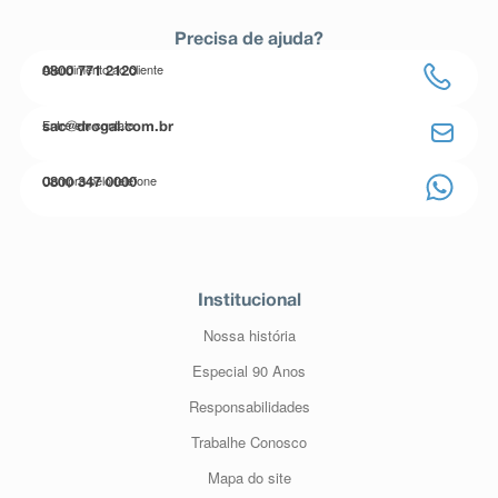
Precisa de ajuda?
Atendimento ao cliente
0800 771 2120
Entre em contato
sac@drogal.com.br
Compre pelo telefone
0800 347 0000
Institucional
Nossa história
Especial 90 Anos
Responsabilidades
Trabalhe Conosco
Mapa do site