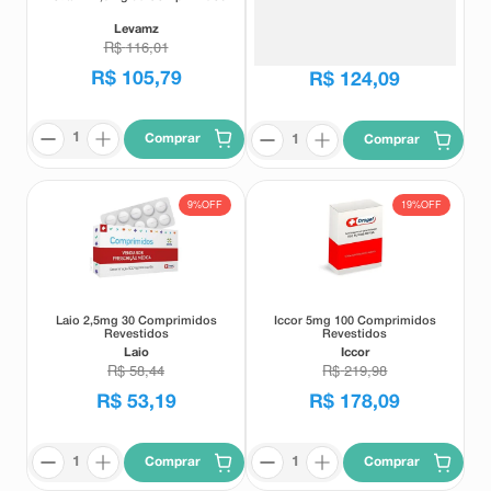
Revestidos
Levamz
Olmecor
R$
116
,
01
R$
153
,
31
R$
105
,
79
R$
124
,
09
Comprar
Comprar
9%
OFF
19%
OFF
Laio 2,5mg 30 Comprimidos
Iccor 5mg 100 Comprimidos
Revestidos
Revestidos
Laio
Iccor
R$
58
,
44
R$
219
,
98
R$
53
,
19
R$
178
,
09
Comprar
Comprar