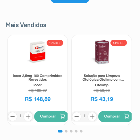
Mais Vendidos
19%
OFF
14%
OFF
Iccor 2,5mg 100 Comprimidos
Solução para Limpeza
Revestidos
Otológica Otolimp com
Gotejador 2ml
Iccor
Otolimp
R$
183
,
97
R$
50
,
00
R$
148
,
89
R$
43
,
19
Comprar
Comprar