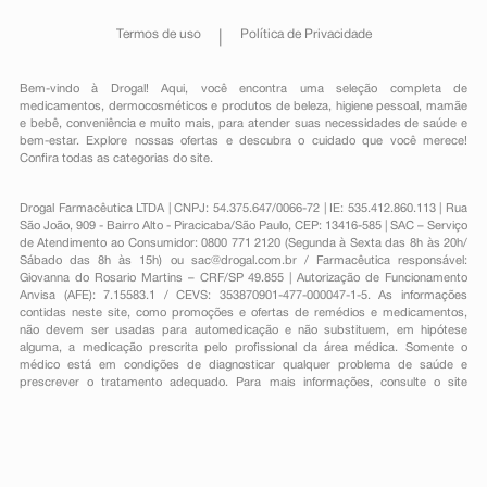
Termos de uso
Política de Privacidade
Bem-vindo à Drogal! Aqui, você encontra uma seleção completa de
medicamentos
,
dermocosméticos e produtos de beleza
,
higiene pessoal
,
mamãe
e bebê
,
conveniência
e muito mais, para atender suas necessidades de saúde e
bem-estar. Explore nossas ofertas e descubra o cuidado que você merece!
Confira todas as categorias do site.
Drogal Farmacêutica LTDA | CNPJ: 54.375.647/0066-72 | IE: 535.412.860.113 | Rua
São João, 909 - Bairro Alto - Piracicaba/São Paulo, CEP: 13416-585 | SAC – Serviço
de Atendimento ao Consumidor: 0800 771 2120 (Segunda à Sexta das 8h às 20h/
Sábado das 8h às 15h) ou
sac@drogal.com.br
/ Farmacêutica responsável:
Giovanna do Rosario Martins – CRF/SP 49.855 | Autorização de Funcionamento
Anvisa (AFE): 7.15583.1 / CEVS: 353870901-477-000047-1-5. As informações
contidas neste site, como promoções e ofertas de remédios e medicamentos,
não devem ser usadas para automedicação e não substituem, em hipótese
alguma, a medicação prescrita pelo profissional da área médica. Somente o
médico está em condições de diagnosticar qualquer problema de saúde e
prescrever o tratamento adequado. Para mais informações, consulte o site
Anvisa. As fotos contidas em nosso site são meramente ilustrativas. Promoções e
preços são válidos apenas para compras on-line, caso haja disponibilidade e
estão sujeitos a alterações no decorrer do dia. Todos os direitos reservados.
Powered by