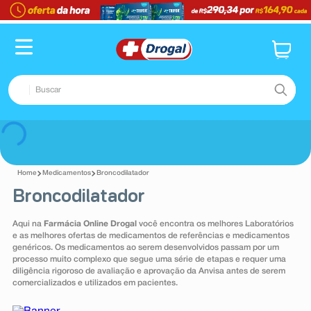
TERMOS MAIS BUSCADOS
1
º
fralda
2
º
dipirona
Buscar
3
º
lenço umedecido
4
º
tadalafila
TERMOS MAIS BUSCADOS
Voltar
5
º
minoxidil
1
º
fralda
6
º
desodorante
Medicamentos
Broncodilatador
2
º
dipirona
Broncodilatador
7
º
esmalte
3
º
lenço umedecido
8
º
teste gravidez
Aqui na
Farmácia Online Drogal
você encontra os melhores Laboratórios
4
º
tadalafila
e as melhores ofertas de medicamentos de referências e medicamentos
9
º
absorvente
genéricos. Os medicamentos ao serem desenvolvidos passam por um
5
º
minoxidil
processo muito complexo que segue uma série de etapas e requer uma
10
º
shampoo
diligência rigoroso de avaliação e aprovação da Anvisa antes de serem
6
º
desodorante
comercializados e utilizados em pacientes.
7
º
esmalte