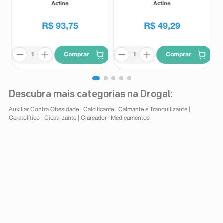
Alta Tolerância 400g
Alta Tolerância 140g
Actine
Actine
R$
93
,
75
R$
49
,
29
Comprar
Comprar
Descubra mais categorias na Drogal:
Auxiliar Contra Obesidade
|
Calcificante
|
Calmante e Tranquilizante
|
Ceratolítico
|
Cicatrizante
|
Clareador
|
Medicamentos