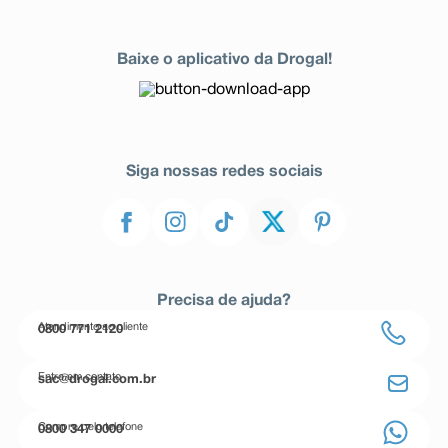
Baixe o aplicativo da Drogal!
Siga nossas redes sociais
Precisa de ajuda?
Atendimento ao cliente
0800 771 2120
Entre em contato
sac@drogal.com.br
Compre pelo telefone
0800 347 0000