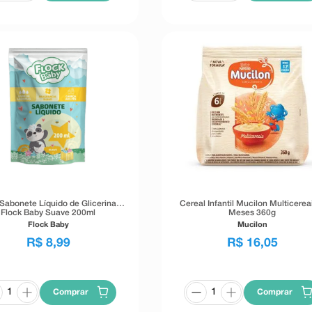
 Sabonete Líquido de Glicerina
Cereal Infantil Mucilon Multicerea
Flock Baby Suave 200ml
Meses 360g
Flock Baby
Mucilon
R$
8
,
99
R$
16
,
05
Comprar
Comprar