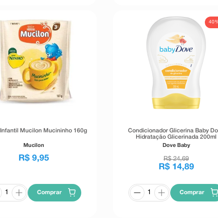
40
 Infantil Mucilon Mucininho 160g
Condicionador Glicerina Baby D
Hidratação Glicerinada 200ml
Mucilon
Dove Baby
R$
9
,
95
R$
24
,
69
R$
14
,
89
Comprar
Comprar