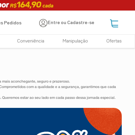
Entre ou Cadastre-se
s Pedidos
Conveniência
Manipulação
Ofertas
 mais aconchegante, seguro e prazeroso.
s. Comprometidos com a qualidade e a segurança, garantimos que cada
s. Queremos estar ao seu lado em cada passo dessa jornada especial.