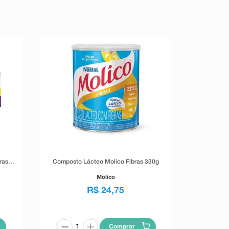
ras
Composto Lácteo Molico Fibras 330g
Molico
R$
24
,
75
Comprar