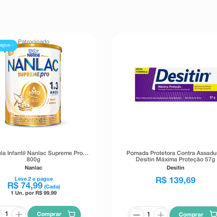
Patrocinado
ague -
la Infantil Nanlac Supreme Pro
Pomada Protetora Contra Assadu
800g
Desitin Máxima Proteção 57g
Nanlac
Desitin
Leve
2
e pague
R$
139
,
69
R$
74
,
99
(Cada)
1 Un. por R$
99.99
Comprar
Comprar