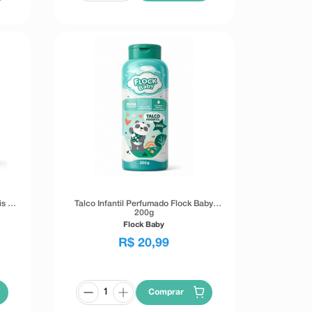
is 6
Talco Infantil Perfumado Flock Baby
200g
Flock Baby
R$
20
,
99
Comprar