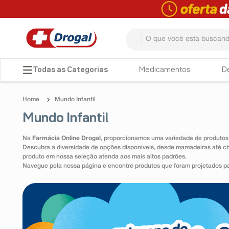
O que você está buscando? 
TERMOS MAIS BUSCADOS
Medicamentos
D
1
º
fralda
Mundo Infantil
2
º
dipirona
Mundo Infantil
3
º
lenço umedecido
Na
Farmácia Online Drogal
, proporcionamos uma variedade de produtos
4
º
tadalafila
Descubra a diversidade de opções disponíveis, desde mamadeiras até chu
produto em nossa seleção atenda aos mais altos padrões.
5
º
minoxidil
Navegue pela nossa página e encontre produtos que foram projetados par
6
º
desodorante
7
º
esmalte
8
º
teste gravidez