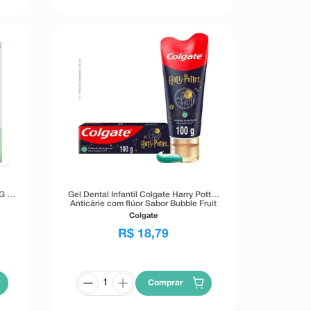
 G 66
Gel Dental Infantil Colgate Harry Potter
Anticárie com flúor Sabor Bubble Fruit
100g
Colgate
R$
18
,
79
Comprar