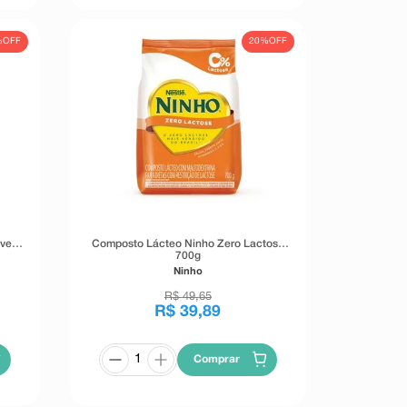
%
OFF
20%
OFF
ove
Composto Lácteo Ninho Zero Lactose
700g
Ninho
R$
49
,
65
R$
39
,
89
Comprar