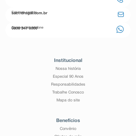
Entre em contato
sac@drogal.com.br
Compre pelo telefone
0800 347 0000
Institucional
Nossa história
Especial 90 Anos
Responsabilidades
Trabalhe Conosco
Mapa do site
Benefícios
Convênio