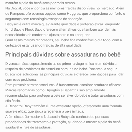
mantém a pele do bebê seca por mais tempo.
Na Drogal, você encontra as melhores fraldas disponíveis no mercado. Além
de Pampers, oferecemos opções como Huggies, que proporciona conforto e
segurança com tecnologia avançada de absorção.
Babysec é outra marca que garante qualidade e proteção eficaz, enquanto
Kind Baby e Flock Baby oferecem alternativas que também atendem às
necessidades de conforto e ajuste para o seu pequeno.
Com essas marcas renomadas, seu bebê fica confortável o dia todo, com a
certeza de estar usando fraldas de alta qualidade.
Principais dúvidas sobre assaduras no bebê
Diversas mães, especialmente as de primeira viagem, ficam em dúvida a
respeito de problemas de assadura comuns no bebê. Portanto, a seguir,
buscamos solucionar as principais dúvidas e oferecer orientações para lidar
com esse problema.
Para prevenir e tratar assaduras, é fundamental escolher produtos eficazes.
Marcas renomadas como Hipoglós e Bepantriz são amplamente
recomendadas para proteger a pele sensível do bebê e tratar assaduras com
eficiência.
A Bepantol Baby também é uma excelente opção, oferecendo uma fórmula
suave e eficaz que ajuda a regenerar a pele irritada.
Além disso, Dermodex e Nebacetin Baby são conhecidos por suas
propriedades de tratamento e proteção, ajudando a manter a pele do bebê
saudável e livre de assaduras.