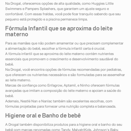
Na Drogal, oferecemos opções de alta qualidade, como Huggies Little
Swimmers e Pampers Splashers, que garantem um ajuste seguro e
confortável. Com essas fraldas, você pode ficar tranquilo sabendo que seu
pequeno está protegido e a piscina permanece limpa.
Fórmula Infantil que se aproxima do leite
materno
Para as mamães que não podem amamentar ou que precisam complementar
a alimentação do bebê, escolher a fórmula infantil certa é crucial.
A fórmula infantil que se aproxima do leite materno contém nutrientes
essenciais que promovem o crescimento e desenvolvimento saudável do
bebê.
Na Drogal, você encontra opções de fórmulas recomendadas por pediatras,
que oferecem os nutrientes necessários e são formuladas para se assemelhar
ao leite materno.
Marcas de confiança como Enfagrow, Aptamil, e Ninho oferecem fórmulas
avançadas que imitam a composição do leite materno e apoiam a saúde do
bebê.
Ademais, Nestlé Nan e Nanlac também são excelentes escolhas, com
fórmulas projetadas para fornecer uma nutrição completa e balanceada.
Higiene oral e Banho de bebê
A Drogal também disponibiliza produtos para a higiene oral e banho do seu
bebê com marcas renomadas como Tandy, MalvatriKids, Johnson's Baby,