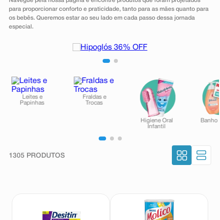
Navegue pela nossa página e encontre produtos que foram projetados
8
º
esmalte
para proporcionar conforto e praticidade, tanto para as mães quanto para
os bebês. Queremos estar ao seu lado em cada passo dessa jornada
9
º
absorvente
especial.
10
º
shampoo
1305
PRODUTOS