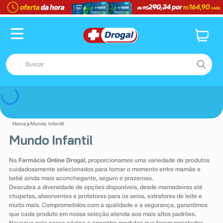
Buscar
TERMOS MAIS BUSCADOS
Voltar
1
º
fralda
Mundo Infantil
2
º
dipirona
Mundo Infantil
3
º
lenço umedecido
Na
Farmácia Online Drogal
, proporcionamos uma variedade de produtos
4
º
tadalafila
cuidadosamente selecionados para tornar o momento entre mamãe e
bebê ainda mais aconchegante, seguro e prazeroso.
5
º
minoxidil
Descubra a diversidade de opções disponíveis, desde mamadeiras até
chupetas, absorventes e protetores para os seios, extratores de leite e
6
º
desodorante
muito mais. Comprometidos com a qualidade e a segurança, garantimos
que cada produto em nossa seleção atenda aos mais altos padrões.
7
º
teste gravidez