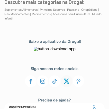
Descubra mais categorias na Drogal:
Suplementos Alimentares
|
Primeiros Socorros
|
Papelaria
|
Ortopédicos
|
Não Medicamentos
|
Medicamentos
|
Acessórios para Puericultura
|
Mundo
Infantil
Baixe o aplicativo da Drogal!
Siga nossas redes sociais
Precisa de ajuda?
Atendimento ao cliente
0800 771 2120