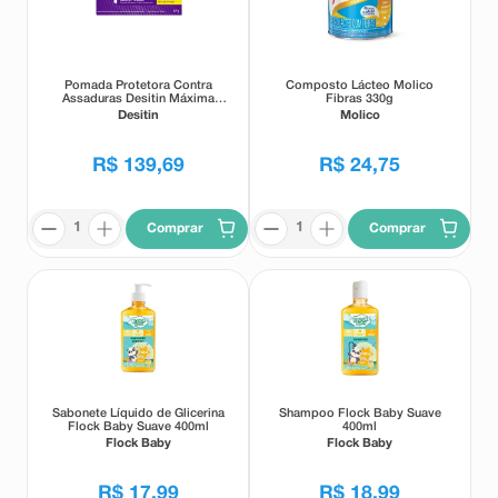
Pomada Protetora Contra
Composto Lácteo Molico
Assaduras Desitin Máxima
Fibras 330g
Proteção 57g
Desitin
Molico
R$
139
,
69
R$
24
,
75
Comprar
Comprar
Sabonete Líquido de Glicerina
Shampoo Flock Baby Suave
Flock Baby Suave 400ml
400ml
Flock Baby
Flock Baby
R$
17
,
99
R$
18
,
99