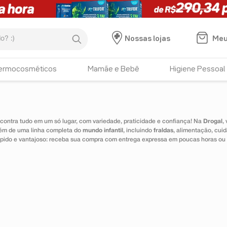
:)
Meu
Nossas lojas
HISTÓRICO DE BUSCAS
ermocosméticos
Mamãe e Bebê
Higiene Pessoal
naldecon
ontra tudo em um só lugar, com variedade, praticidade e confiança! Na
Drogal
,
lém de uma linha completa do
mundo infantil
, incluindo
fraldas
, alimentação, cui
 rápido e vantajoso: receba sua compra com entrega expressa em poucas horas ou