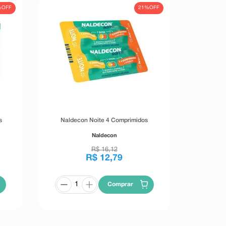
%
OFF
21%
OFF
s
Naldecon Noite 4 Comprimidos
Naldecon
R$
16
,
12
R$
12
,
79
Comprar