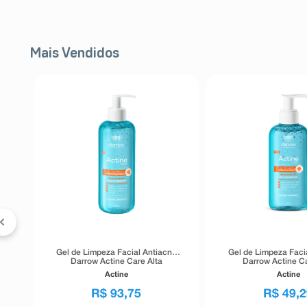
Mais Vendidos
FF
l
er
Gel de Limpeza Facial Antiacne
Gel de Limpeza Faci
Darrow Actine Care Alta
Darrow Actine Ca
Tolerância 400g
Tolerância 1
Actine
Actine
R$
93
,
75
R$
49
,
2