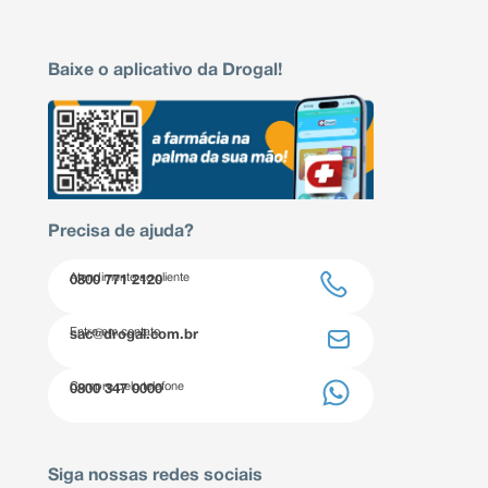
Baixe o aplicativo da Drogal!
Precisa de ajuda?
Atendimento ao cliente
0800 771 2120
Entre em contato
sac@drogal.com.br
Compre pelo telefone
0800 347 0000
Siga nossas redes sociais