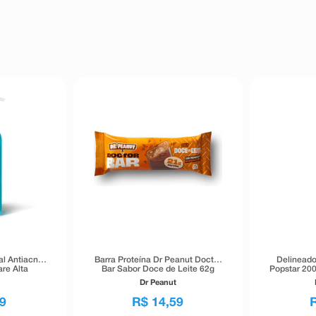
al Antiacne
Barra Proteína Dr Peanut Doctor
Delineado
re Alta
Bar Sabor Doce de Leite 62g
Popstar 200
40g
Dr Peanut
9
R$
14
,
59