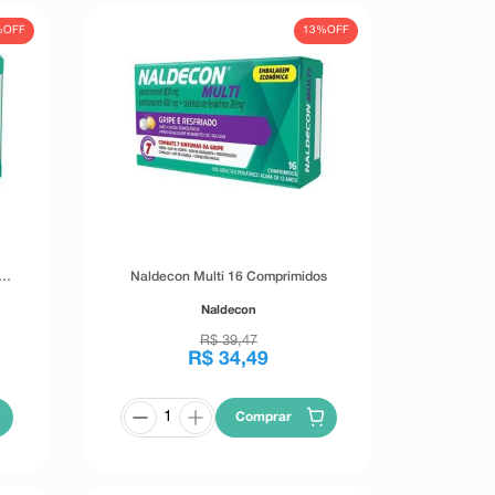
%
OFF
13%
OFF
Naldecon Multi 16 Comprimidos
Naldecon
R$
39
,
47
R$
34
,
49
Comprar