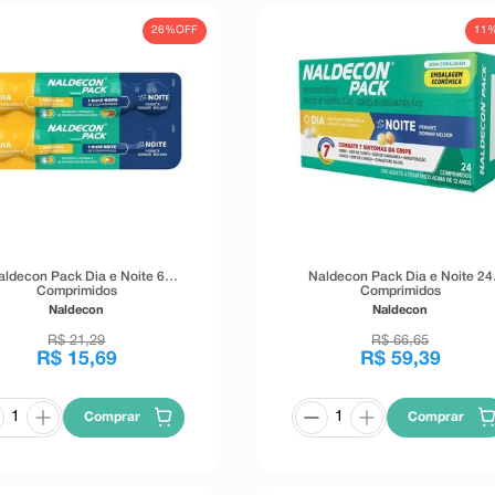
26%
OFF
11
aldecon Pack Dia e Noite 6
Naldecon Pack Dia e Noite 24
Comprimidos
Comprimidos
Naldecon
Naldecon
R$
21
,
29
R$
66
,
65
R$
15
,
69
R$
59
,
39
Comprar
Comprar