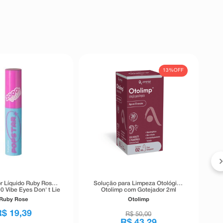
13%
OFF
r Líquido Ruby Rose
Solução para Limpeza Otológica
0 Vibe Eyes Don' t Lie
Otolimp com Gotejador 2ml
Preto 5,5g
Ruby Rose
Otolimp
R$
19
,
39
R$
50
,
00
R$
43
,
29