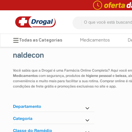
O que você está buscando? 
TERMOS MAIS BUSCADOS
Medicamentos
D
1
º
fralda
naldecon
2
º
dipirona
3
º
lenço umedecido
Você sabia que a Drogal é uma Farmácia Online Completa? Aqui você enc
Medicamentos
com segurança, produtos de
higiene pessoal
e
beleza
, a
4
º
tadalafila
conveniência e muito mais para facilitar a sua rotina. Comprar online é
condições de frete grátis e promoções exclusivas no site e app.
5
º
minoxidil
6
º
desodorante
Departamento
7
º
esmalte
Farmácia em Casa
Categoria
8
º
teste gravidez
Antigripal
Classe do Remédio