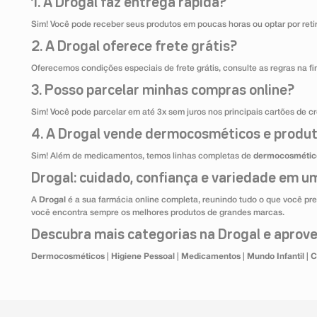
1. A Drogal faz entrega rápida?
Sim! Você pode receber seus produtos em poucas horas ou optar por retir
2. A Drogal oferece frete grátis?
Oferecemos condições especiais de frete grátis, consulte as regras na f
3. Posso parcelar minhas compras online?
Sim! Você pode parcelar em até 3x sem juros nos principais cartões de cr
4. A Drogal vende dermocosméticos e produt
Sim! Além de medicamentos, temos linhas completas de
dermocosmétic
Drogal: cuidado, confiança e variedade em um
A
Drogal
é a sua farmácia online completa, reunindo tudo o que você pre
você encontra sempre os melhores produtos de grandes marcas.
Descubra mais categorias na Drogal e aprovei
Dermocosméticos
|
Higiene Pessoal
|
Medicamentos
|
Mundo Infantil
|
C