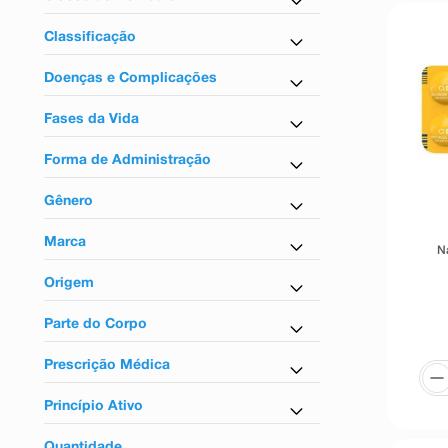
9
º
absorvente
Antigripais
10
º
shampoo
Classificação
Sem tarja
Doenças e Complicações
Para gripe
Fases da Vida
Para adultos
Forma de Administração
Uso oral
Gênero
Unissex
Marca
N
Naldecon
Origem
Nacional
Parte do Corpo
Para o corpo
Prescrição Médica
Não
Princípio Ativo
Paracetamol
Quantidade