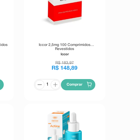
idos
Iccor 2,5mg 100 Comprimidos
Revestidos
Iccor
R$
183
,
97
R$
148
,
89
Comprar