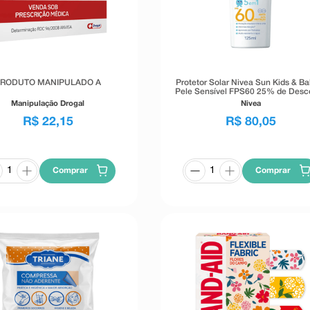
PRODUTO MANIPULADO A
Protetor Solar Nivea Sun Kids & Ba
Pele Sensível FPS60 25% de Desc
125ml
Manipulação Drogal
Nivea
R$
22
,
15
R$
80
,
05
Comprar
Comprar