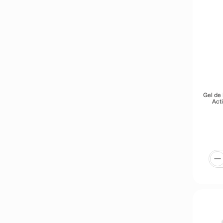
9
º
absorvente
10
º
shampoo
Gel de
Act