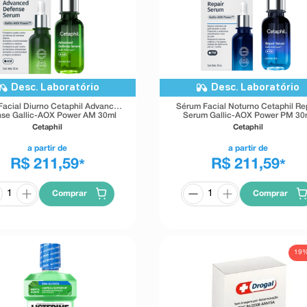
Desc. Laboratório
Desc. Laboratório
Facial Diurno Cetaphil Advanced
Sérum Facial Noturno Cetaphil Re
nse Gallic-AOX Power AM 30ml
Serum Gallic-AOX Power PM 30
Cetaphil
Cetaphil
a partir de
a partir de
R$ 211,59
R$ 211,59
*
*
Comprar
Comprar
19