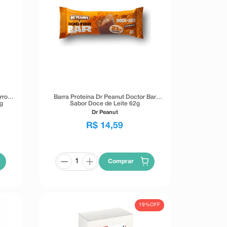
rrow
Barra Proteína Dr Peanut Doctor Bar
g
Sabor Doce de Leite 62g
Dr Peanut
R$
14
,
59
Comprar
19%
OFF