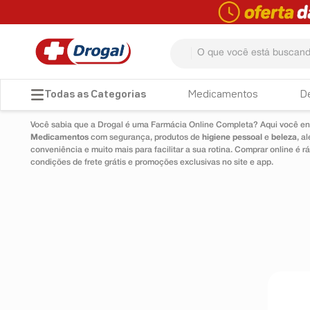
O que você está buscando? 
TERMOS MAIS BUSCADOS
Medicamentos
D
1
º
fralda
Você sabia que a Drogal é uma Farmácia Online Completa? Aqui você enc
Medicamentos
com segurança, produtos de
higiene pessoal
e
beleza
, a
2
º
dipirona
conveniência e muito mais para facilitar a sua rotina. Comprar online é
condições de frete grátis e promoções exclusivas no site e app.
3
º
lenço umedecido
4
º
tadalafila
5
º
minoxidil
6
º
desodorante
7
º
teste gravidez
8
º
esmalte