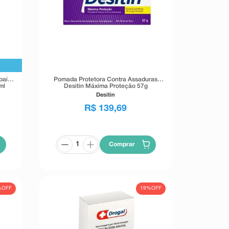
pair
Pomada Protetora Contra Assaduras
ml
Desitin Máxima Proteção 57g
Desitin
R$
139
,
69
Comprar
%
OFF
19%
OFF