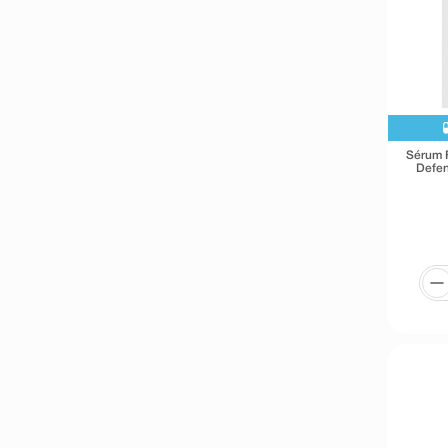
Sérum 
Defe