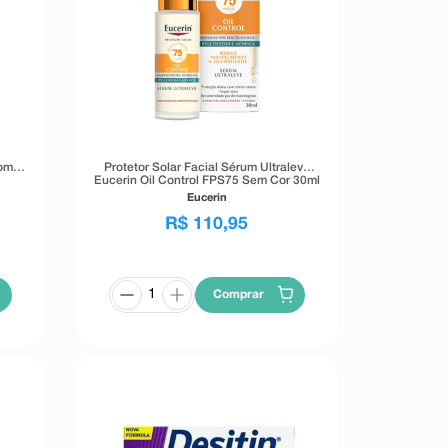
om
Protetor Solar Facial Sérum Ultraleve
Eucerin Oil Control FPS75 Sem Cor 30ml
Eucerin
R$
110
,
95
Comprar