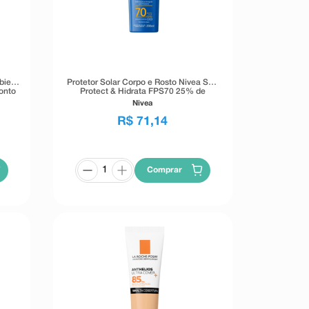
bies
Protetor Solar Corpo e Rosto Nivea Sun
onto
Protect & Hidrata FPS70 25% de
Desconto 200ml
Nivea
R$
71
,
14
Comprar