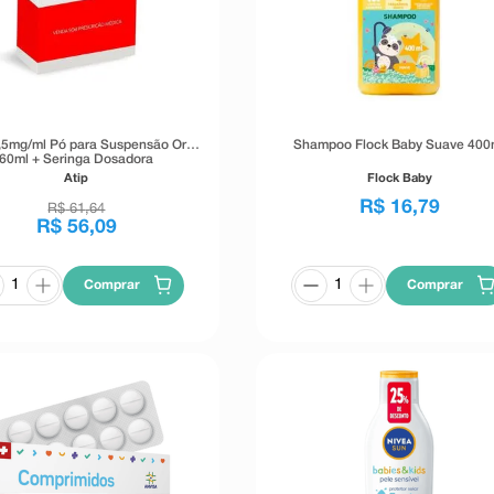
2,5mg/ml Pó para Suspensão Oral
Shampoo Flock Baby Suave 400
60ml + Seringa Dosadora
Atip
Flock Baby
R$
16
,
79
R$
61
,
64
R$
56
,
09
Comprar
Comprar