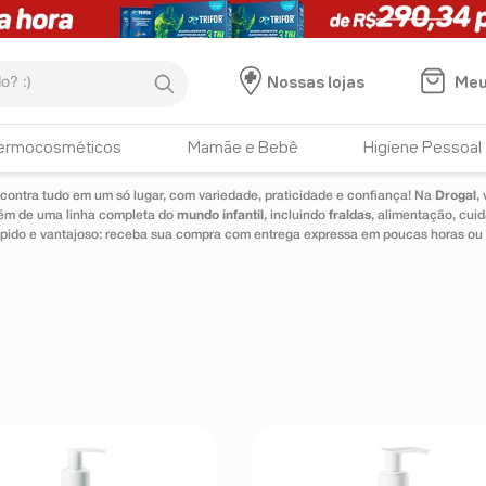
:)
Meu
Nossas lojas
HISTÓRICO DE BUSCAS
ermocosméticos
Mamãe e Bebê
Higiene Pessoal
pampaers
ontra tudo em um só lugar, com variedade, praticidade e confiança! Na
Drogal
,
lém de uma linha completa do
mundo infantil
, incluindo
fraldas
, alimentação, cui
 rápido e vantajoso: receba sua compra com entrega expressa em poucas horas ou