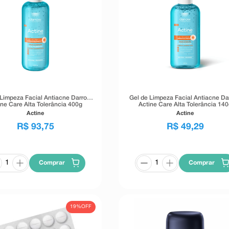
 Limpeza Facial Antiacne Darrow
Gel de Limpeza Facial Antiacne Da
ine Care Alta Tolerância 400g
Actine Care Alta Tolerância 140
Actine
Actine
R$
93
,
75
R$
49
,
29
Comprar
Comprar
19%
OFF