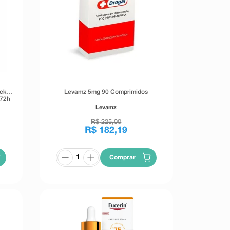
ick
Levamz 5mg 90 Comprimidos
 72h
Levamz
R$
225
,
00
R$
182
,
19
Comprar