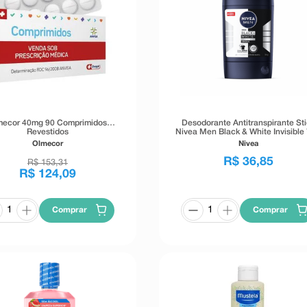
mecor 40mg 90 Comprimidos
Desodorante Antitranspirante St
Revestidos
Nivea Men Black & White Invisible
54g
Olmecor
Nivea
R$
36
,
85
R$
153
,
31
R$
124
,
09
Comprar
Comprar