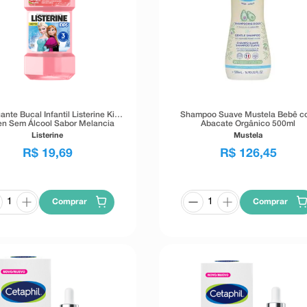
nte Bucal Infantil Listerine Kids
Shampoo Suave Mustela Bebê c
en Sem Álcool Sabor Melancia
Abacate Orgânico 500ml
Suave 250ml
Listerine
Mustela
R$
19
,
69
R$
126
,
45
Comprar
Comprar