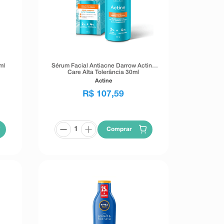
ml
Sérum Facial Antiacne Darrow Actine
Care Alta Tolerância 30ml
Actine
R$
107
,
59
Comprar