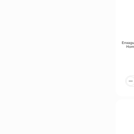
Enxagua
Hom