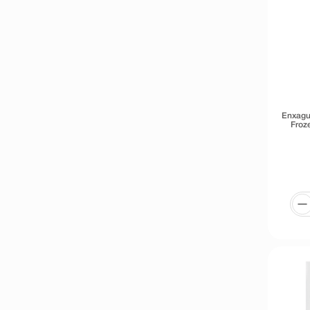
Enxagua
Froz