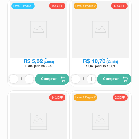
Leve + Pague -
Leve 3 Pague 2
65%
OFF
47%
OFF
Paracetamol 200mg/ml Medley
Paracetamol 500mg + Cafeína
Solução Gotas Frasco 15ml
65mg Germed 20 Comprimidos
Revestidos
Medley
Germed
Leve
3
e pague
Leve
3
e pague
R$
10
,
73
R$
5
,
32
(Cada)
(Cada)
1 Un. por R$
7.99
1 Un. por R$
16,09
Comprar
Comprar
Leve 3 Pague 2
64%
OFF
2%
OFF
Paracetamol 200mg/ml EMS
Paracetamol 500mg +
Solução Oral Gotas Sabor Tutti-
Cloridrato de Pseudoefedrina
Frutti 15ml
30mg Germed 24 Comprimidos