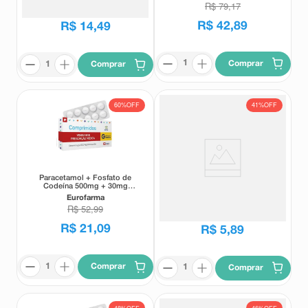
Revestidos
R$
79
,
17
R$
14
,
96
R$
42
,
89
R$
14
,
49
Comprar
Comprar
60%
OFF
41%
OFF
Paracetamol + Fosfato de
Paracetamol 500mg Prati-
Codeína 500mg + 30mg
Donaduzzi 10 Comprimidos
Eurofarma 24 Comprimidos
Eurofarma
Prati donaduzzi
R$
52
,
99
R$
9
,
90
R$
21
,
09
R$
5
,
89
Comprar
Comprar