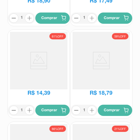
R$
18
,
90
R$
17
,
49
Comprar
Comprar
61%
OFF
59%
OFF
Infralax 30 Comprimidos
Acetilcisteína 200mg EMS
Granulado Sabor Laranja 16
Envelopes 5g Cada
Infralax
EMS
R$
37
,
37
R$
45
,
35
R$
14
,
39
R$
18
,
79
Comprar
Comprar
66%
OFF
21%
OFF