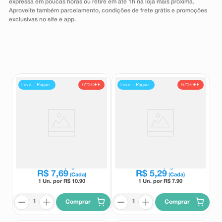
expressa em poucas horas ou retire em até 1h na loja mais próxima.
8
º
teste gravidez
Aproveite também parcelamento, condições de frete grátis e promoções
exclusivas no site e app.
9
º
absorvente
10
º
shampoo
Leve + Pague -
Leve + Pague -
61%
OFF
67%
OFF
Paracetamol 750mg União
Paracetamol 750mg Vitamedic
Química 20 Comprimidos
20 Comprimidos
União Química
Vitamedic
Leve
3
e pague
Leve
3
e pague
R$
7
,
69
R$
5
,
29
(Cada)
(Cada)
1 Un. por R$
10.90
1 Un. por R$
7.90
Comprar
Comprar