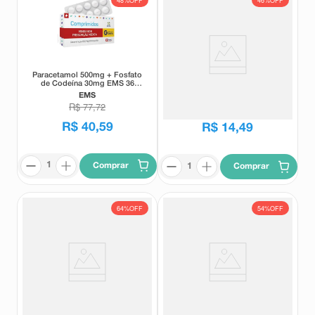
48%
OFF
46%
OFF
Paracetamol 500mg + Fosfato
Paracetamol + Fosfato de
de Codeína 30mg EMS 36
Codeína 500mg + 30mg
Comprimidos
Eurofarma 12 Comprimidos
EMS
Eurofarma
R$
77
,
72
R$
26
,
72
R$
40
,
59
R$
14
,
49
Comprar
Comprar
64%
OFF
54%
OFF
Paracetamol 200mg 15ml (G) -
Paracetamol 750mg União
União Química
Química 20 Comprimidos
União Química
União Química