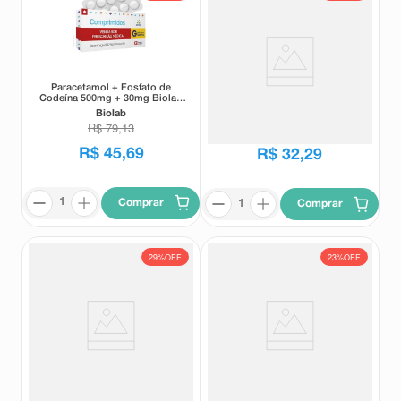
Paracetamol + Fosfato de
Paracetamol + Fosfato de
Codeína 500mg + 30mg Biolab
Codeína 500mg + 30mg Biolab
36 Comprimidos
24 Comprimidos
Biolab
Biolab
R$
79
,
13
R$
52
,
84
R$
45
,
69
R$
32
,
29
Comprar
Comprar
29%
OFF
23%
OFF
Paracetamol 500mg + Fosfato
Paracetamol 750mg Neo
de Codeína 30mg EMS 12
Química 4 Comprimidos
Comprimidos
EMS
Neo Química
R$
25
,
92
R$
5
,
46