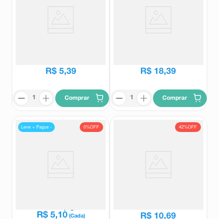
Torsilax 10 Comprimidos
Cefaliv Mesilato de Di-
Hidroergotamina 1mg +
Dipirona Monoidratada 350mg +
Torsilax
Cefaliv
Cafeína 100mg 12 Comprimidos
R$
15
,
87
R$
23
,
33
R$
5
,
39
R$
18
,
39
Comprar
Comprar
Leve + Pague -
0%
OFF
42%
OFF
Tylenol DC Múltiplas Dores
Torsilax 12 Comprimidos
Paracetamol 1g + Cafeína
130mg 4 Comprimidos
Tylenol
Torsilax
Revestidos
R$
18
,
40
Leve
2
e pague
R$
5
,
10
R$
10
,
69
(Cada)