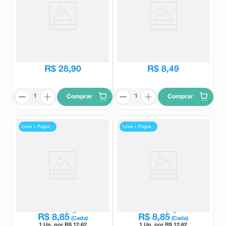
Tylenol Sinus 36 Comprimidos
Infralax 15 Comprimidos
Revestidos
Tylenol
Infralax
R$
37
,
16
R$
18
,
51
R$
28
,
90
R$
8
,
49
Comprar
Comprar
Leve + Pague -
Leve + Pague -
Antigripal Benegrip Multi Dia 4
Antigripal Benegrip Multi Noite
Comprimidos
4 Comprimidos
Benegrip
Benegrip
Leve
2
e pague
Leve
2
e pague
R$
8
,
85
R$
8
,
85
(Cada)
(Cada)
1 Un. por R$
12.62
1 Un. por R$
12.62