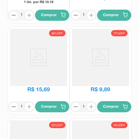
1 Un. por R$
10.19
Comprar
Comprar
26%
OFF
77%
OFF
Naldecon Pack Dia e Noite 6
Tylemax Baby Suspensão Oral
Comprimidos
Sabor Frutas 15ml + Seringa
Dosadora
Naldecon
Tylemaxy
R$
21
,
29
R$
43
,
26
R$
15
,
69
R$
9
,
89
Comprar
Comprar
22%
OFF
54%
OFF