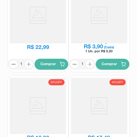
Torsilax 30 Comprimidos
Vick Pyrena 500mg/5g Sabor
Canela e Maçã Sachê 5g
Torsilax
Vick
R$
36
,
96
Leve
4
e pague
R$
3
,
90
R$
22
,
99
(Cada)
1 Un. por R$
5.20
Comprar
Comprar
24%
OFF
44%
OFF
Tylenol Sinus 24 Comprimidos
Resfenol 20 Cápsulas
Revestidos
Tylenol
Resfenol
R$
24
,
79
R$
31
,
26