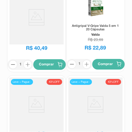
Antigripal V-Gripe Valda 5 em 1
Paracetamol 500mg + Fosfato
20 Cápsulas
de Codeína 30mg União
Química 36 Comprimidos
Valda
União Química
R$
23
,
69
R$
79
,
13
R$
22
,
89
R$
40
,
49
Comprar
Comprar
Leve + Pague -
Leve + Pague -
43%
OFF
43%
OFF
Antigripal Neolefrin 20
Neolefrin Dia 20 Comprimidos
comprimidos
Neolefrin
Neolefrin
Leve
2
e pague
Leve
2
e pague