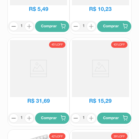
R$
15
,
33
R$
22
,
13
R$
5
,
49
R$
10
,
23
Comprar
Comprar
45%
OFF
43%
OFF
Paracetamol 500mg + Fosfato
Paracetamol + Fosfato de
de Codeína 30mg EMS 24
Codeína 500mg + 30mg Biolab
Comprimidos
12 Comprimidos
EMS
Biolab
R$
57
,
47
R$
26
,
62
R$
31
,
69
R$
15
,
29
Comprar
Comprar
42%
OFF
39%
OFF