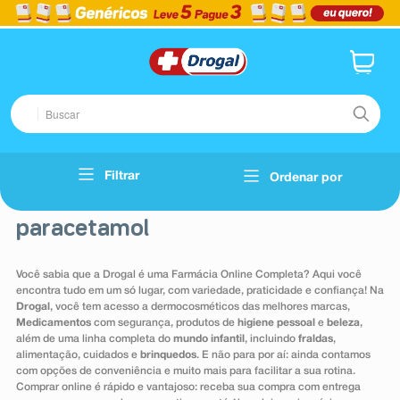
Buscar
TERMOS MAIS BUSCADOS
Filtrar
Ordenar por
Voltar
1
º
fralda
paracetamol
2
º
dipirona
3
º
lenço umedecido
Você sabia que a Drogal é uma Farmácia Online Completa? Aqui você
4
º
tadalafila
encontra tudo em um só lugar, com variedade, praticidade e confiança! Na
Drogal
, você tem acesso a dermocosméticos das melhores marcas,
5
º
minoxidil
Medicamentos
com segurança, produtos de
higiene pessoal
e
beleza
,
além de uma linha completa do
mundo infantil
, incluindo
fraldas
,
6
º
desodorante
alimentação, cuidados e
brinquedos
. E não para por aí: ainda contamos
com opções de conveniência e muito mais para facilitar a sua rotina.
7
º
esmalte
Comprar online é rápido e vantajoso: receba sua compra com entrega