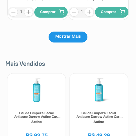
Comprar
Comprar
Mostrar Mais
Mais Vendidos
Gel de Limpeza Facial
Gel de Limpeza Facial
Antiacne Darrow Actine Care
Antiacne Darrow Actine Care
Alta Tolerância 400g
Alta Tolerância 140g
Actine
Actine
R$
93
,
75
R$
49
,
29