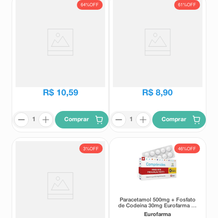
64%
OFF
61%
OFF
Paracetamol Bebê 100mg/ml
Paracetamol Bebê 100mg/ml
EMS Suspensão Oral Sabor
Vitamedic Suspensão Oral
Cereja 15ml + Seringa Dosadora
Sabor Cereja 15ml + Seringa
EMS
Vitamedic
Dosadora
R$
29
,
77
R$
22
,
80
R$
10
,
59
R$
8
,
90
Comprar
Comprar
3%
OFF
46%
OFF
Paracetamol 500mg + Fosfato
Paracetamol 500mg +
de Codeína 30mg Eurofarma 36
Cloridrato de Pseudoefedrina
Comprimidos
30mg EMS 24 Comprimidos
Eurofarma
EMS