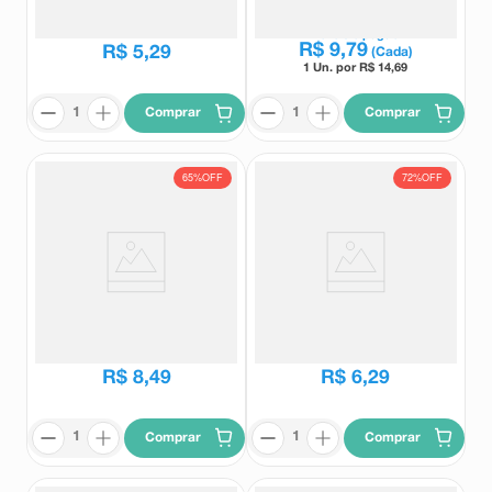
EMS
Germed
Revestidos
R$
14
,
58
Leve
3
e pague
R$
9
,
79
R$
5
,
29
(Cada)
1 Un. por R$
14,69
Comprar
Comprar
65%
OFF
72%
OFF
Paracetamol 750mg Teuto 20
Paracetamol 500mg Prati-
Comprimidos Revestidos
Donaduzzi 20 Comprimidos
Teuto
Prati donaduzzi
R$
23
,
94
R$
22
,
19
R$
8
,
49
R$
6
,
29
Comprar
Comprar