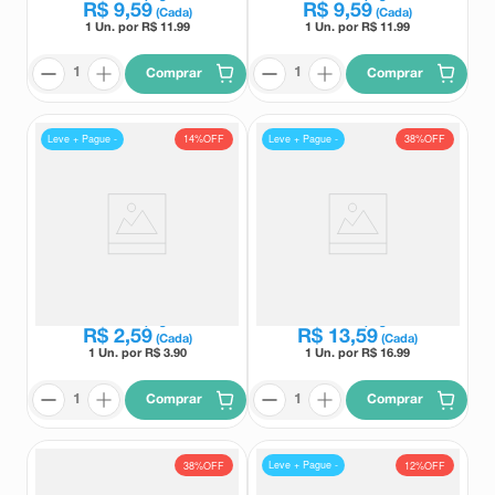
R$
9
,
59
R$
9
,
59
(Cada)
(Cada)
1 Un. por R$
11.99
1 Un. por R$
11.99
Comprar
Comprar
Leve + Pague -
Leve + Pague -
14%
OFF
38%
OFF
Stilgrip Pó para Solulção Oral
Antigripal Neolefrin Xarope
Sabor Mel e Limão 5g
Sabor Cereja 60ml + Copo
Dosador
Stilgrip
Neolefrin
Leve
6
e pague
Leve
2
e pague
R$
2
,
59
R$
13
,
59
(Cada)
(Cada)
1 Un. por R$
3.90
1 Un. por R$
16.99
Comprar
Comprar
Leve + Pague -
38%
OFF
12%
OFF