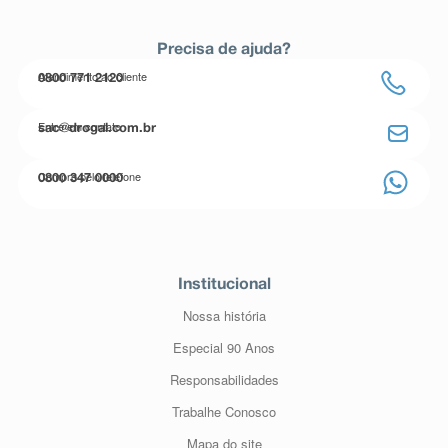
Precisa de ajuda?
Atendimento ao cliente
0800 771 2120
Entre em contato
sac@drogal.com.br
Compre pelo telefone
0800 347 0000
Institucional
Nossa história
Especial 90 Anos
Responsabilidades
Trabalhe Conosco
Mapa do site