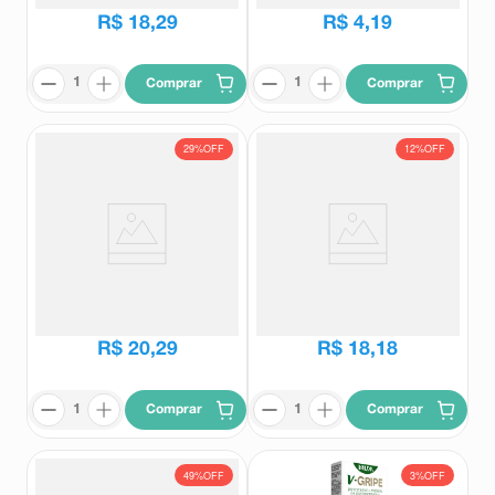
R$
18
,
29
R$
4
,
19
Comprar
Comprar
29%
OFF
12%
OFF
Paracetamol 500mg + Cafeína
Paracetamol Bebê 100mg/ml
65mg EMS 20 Comprimidos
Germed 15ml + Seringa
Revestidos
Dosadora
EMS
Germed
R$
28
,
39
R$
20
,
77
R$
20
,
29
R$
18
,
18
Comprar
Comprar
49%
OFF
3%
OFF