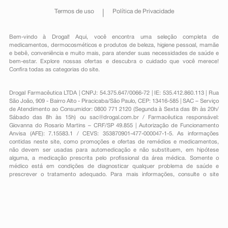
Termos de uso
Política de Privacidade
Bem-vindo à Drogal! Aqui, você encontra uma seleção completa de
medicamentos
,
dermocosméticos e produtos de beleza
,
higiene pessoal
,
mamãe
e bebê
,
conveniência
e muito mais, para atender suas necessidades de saúde e
bem-estar. Explore nossas ofertas e descubra o cuidado que você merece!
Confira todas as categorias do site.
Drogal Farmacêutica LTDA | CNPJ: 54.375.647/0066-72 | IE: 535.412.860.113 | Rua
São João, 909 - Bairro Alto - Piracicaba/São Paulo, CEP: 13416-585 | SAC – Serviço
de Atendimento ao Consumidor: 0800 771 2120 (Segunda à Sexta das 8h às 20h/
Sábado das 8h às 15h) ou
sac@drogal.com.br
/ Farmacêutica responsável:
Giovanna do Rosario Martins – CRF/SP 49.855 | Autorização de Funcionamento
Anvisa (AFE): 7.15583.1 / CEVS: 353870901-477-000047-1-5. As informações
contidas neste site, como promoções e ofertas de remédios e medicamentos,
não devem ser usadas para automedicação e não substituem, em hipótese
alguma, a medicação prescrita pelo profissional da área médica. Somente o
médico está em condições de diagnosticar qualquer problema de saúde e
prescrever o tratamento adequado. Para mais informações, consulte o site
Anvisa. As fotos contidas em nosso site são meramente ilustrativas. Promoções e
preços são válidos apenas para compras on-line, caso haja disponibilidade e
estão sujeitos a alterações no decorrer do dia. Todos os direitos reservados.
Powered by