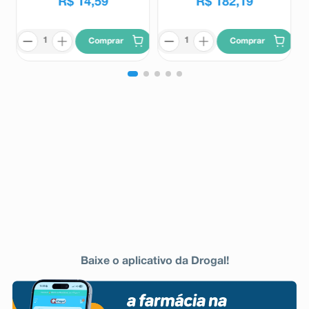
R$
14
,
59
R$
182
,
19
Comprar
Comprar
Baixe o aplicativo da Drogal!