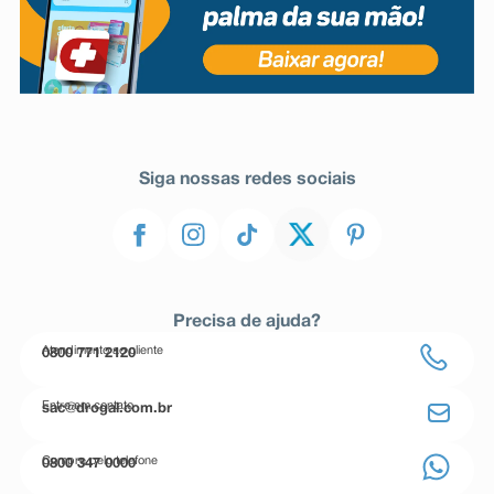
Siga nossas redes sociais
Precisa de ajuda?
Atendimento ao cliente
0800 771 2120
Entre em contato
sac@drogal.com.br
Compre pelo telefone
0800 347 0000