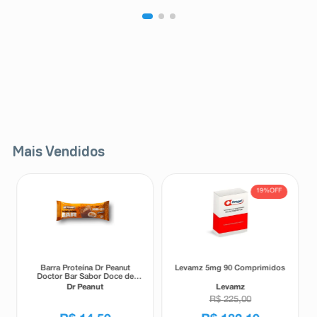
8
º
teste gravidez
9
º
esmalte
10
º
absorvente
Mais Vendidos
19%
OFF
Barra Proteína Dr Peanut
Levamz 5mg 90 Comprimidos
Doctor Bar Sabor Doce de
Leite 62g
Dr Peanut
Levamz
R$
225
,
00