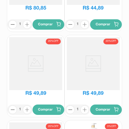
R$
75
,
55
R$
80
,
85
R$
44
,
89
Comprar
Comprar
20%
OFF
20%
OFF
Óleo Sérum Corporal Dove Tom
Óleo Sérum Corporal Dove
Uniforme 150ml
Firmador 150ml
Dove
Dove
R$
62
,
59
R$
62
,
59
R$
49
,
89
R$
49
,
89
Comprar
Comprar
20%
OFF
3%
OFF