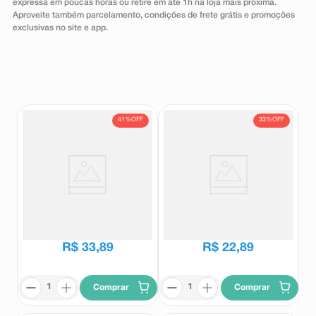
expressa em poucas horas ou retire em até 1h na loja mais próxima.
8
º
teste gravidez
Aproveite também parcelamento, condições de frete grátis e promoções
exclusivas no site e app.
9
º
absorvente
10
º
shampoo
41%
OFF
33%
OFF
Sérum Hidratante Corporal
Sérum Hidratante Corporal
Dove Glicólico + Reparador de
Dove Glicólico + Reparador de
Textura 380ml
Textura 180ml
Dove
Dove
R$
57
,
39
R$
34
,
39
R$
33
,
89
R$
22
,
89
Comprar
Comprar