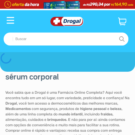
Buscar
TERMOS MAIS BUSCADOS
Voltar
1
º
fralda
sérum corporal
2
º
dipirona
3
º
lenço umedecido
Você sabia que a Drogal é uma Farmácia Online Completa? Aqui você
encontra tudo em um só lugar, com variedade, praticidade e confiança! Na
4
º
tadalafila
Drogal
, você tem acesso a dermocosméticos das melhores marcas,
5
º
minoxidil
Medicamentos
com segurança, produtos de
higiene pessoal
e
beleza
,
além de uma linha completa do
mundo infantil
, incluindo
fraldas
,
6
º
desodorante
alimentação, cuidados e
brinquedos
. E não para por aí: ainda contamos
com opções de conveniência e muito mais para facilitar a sua rotina.
7
º
esmalte
Comprar online é rápido e vantajoso: receba sua compra com entrega