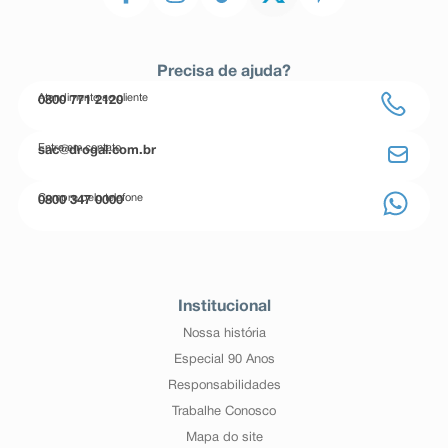
Precisa de ajuda?
Atendimento ao cliente
0800 771 2120
Entre em contato
sac@drogal.com.br
Compre pelo telefone
0800 347 0000
Institucional
Nossa história
Especial 90 Anos
Responsabilidades
Trabalhe Conosco
Mapa do site