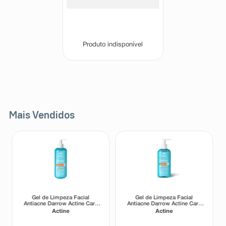
Produto indisponível
Mais Vendidos
Gel de Limpeza Facial
Gel de Limpeza Facial
Antiacne Darrow Actine Care
Antiacne Darrow Actine Care
Alta Tolerância 400g
Alta Tolerância 140g
Actine
Actine