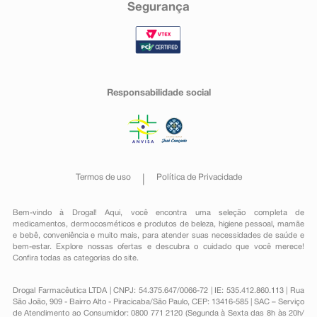
Segurança
Responsabilidade social
Termos de uso
Política de Privacidade
Bem-vindo à Drogal! Aqui, você encontra uma seleção completa de
medicamentos
,
dermocosméticos e produtos de beleza
,
higiene pessoal
,
mamãe
e bebê
,
conveniência
e muito mais, para atender suas necessidades de saúde e
bem-estar. Explore nossas ofertas e descubra o cuidado que você merece!
Confira todas as categorias do site.
Drogal Farmacêutica LTDA | CNPJ: 54.375.647/0066-72 | IE: 535.412.860.113 | Rua
São João, 909 - Bairro Alto - Piracicaba/São Paulo, CEP: 13416-585 | SAC – Serviço
de Atendimento ao Consumidor: 0800 771 2120 (Segunda à Sexta das 8h às 20h/