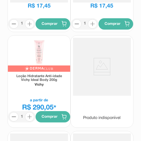
R$
17
,
45
R$
17
,
45
Comprar
Comprar
DERMA
CLUB
Loção Hidratante Anti-idade
Sérum Hidratante Corporal
Vichy Ideal Body 200g
Sveda Amêndoas com
Colágeno 100ml
Vichy
Sveda
a partir de
R$ 290,05
*
Comprar
Produto indisponível