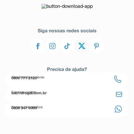
Siga nossas redes sociais
Precisa de ajuda?
Atendimento ao cliente
0800 771 2120
Entre em contato
sac@drogal.com.br
Compre pelo telefone
0800 347 0000