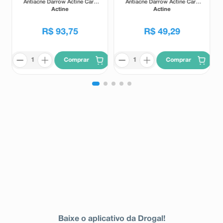
Antiacne Darrow Actine Care
Antiacne Darrow Actine Care
Alta Tolerância 400g
Alta Tolerância 140g
Actine
Actine
R$
93
,
75
R$
49
,
29
Comprar
Comprar
Baixe o aplicativo da Drogal!