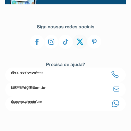
Siga nossas redes sociais
Precisa de ajuda?
Atendimento ao cliente
0800 771 2120
Entre em contato
sac@drogal.com.br
Compre pelo telefone
0800 347 0000