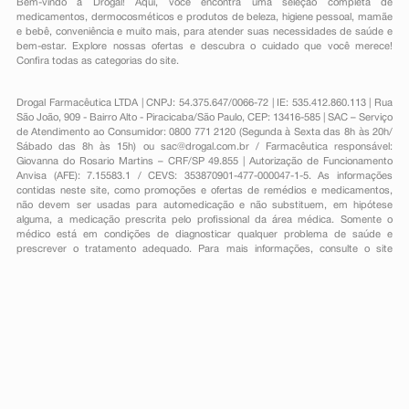
Bem-vindo à Drogal! Aqui, você encontra uma seleção completa de
medicamentos
,
dermocosméticos e produtos de beleza
,
higiene pessoal
,
mamãe
e bebê
,
conveniência
e muito mais, para atender suas necessidades de saúde e
bem-estar. Explore nossas ofertas e descubra o cuidado que você merece!
Confira todas as categorias do site.
Drogal Farmacêutica LTDA | CNPJ: 54.375.647/0066-72 | IE: 535.412.860.113 | Rua
São João, 909 - Bairro Alto - Piracicaba/São Paulo, CEP: 13416-585 | SAC – Serviço
de Atendimento ao Consumidor: 0800 771 2120 (Segunda à Sexta das 8h às 20h/
Sábado das 8h às 15h) ou
sac@drogal.com.br
/ Farmacêutica responsável:
Giovanna do Rosario Martins – CRF/SP 49.855 | Autorização de Funcionamento
Anvisa (AFE): 7.15583.1 / CEVS: 353870901-477-000047-1-5. As informações
contidas neste site, como promoções e ofertas de remédios e medicamentos,
não devem ser usadas para automedicação e não substituem, em hipótese
alguma, a medicação prescrita pelo profissional da área médica. Somente o
médico está em condições de diagnosticar qualquer problema de saúde e
prescrever o tratamento adequado. Para mais informações, consulte o site
Anvisa. As fotos contidas em nosso site são meramente ilustrativas. Promoções e
preços são válidos apenas para compras on-line, caso haja disponibilidade e
estão sujeitos a alterações no decorrer do dia. Todos os direitos reservados.
Powered by