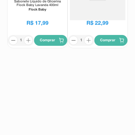
Sabonete Líquido de Glicerina
Sabonete Líquido Baby Dove
Flock Baby Lavanda 400ml
Hidratante 400ml
Flock Baby
Dove Baby
R$
35
,
39
R$
17
,
99
R$
22
,
99
Comprar
Comprar