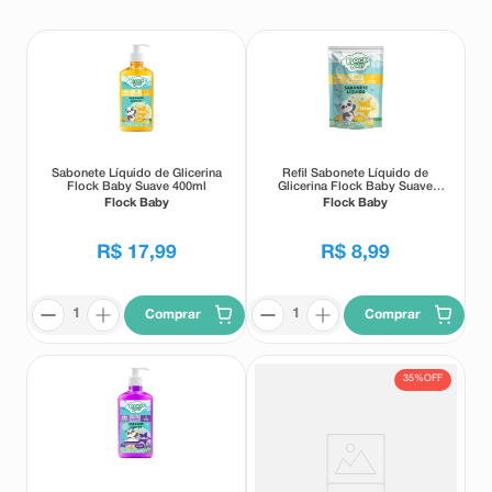
8
º
esmalte
9
º
absorvente
10
º
shampoo
Sabonete Líquido de Glicerina
Refil Sabonete Líquido de
Flock Baby Suave 400ml
Glicerina Flock Baby Suave
200ml
Flock Baby
Flock Baby
R$
17
,
99
R$
8
,
99
Comprar
Comprar
35%
OFF