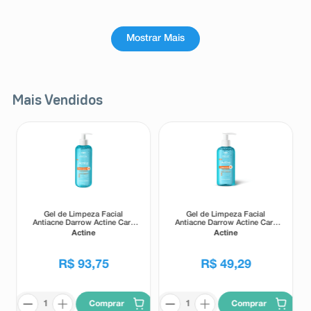
Mostrar Mais
Mais Vendidos
Gel de Limpeza Facial
Gel de Limpeza Facial
Antiacne Darrow Actine Care
Antiacne Darrow Actine Care
Alta Tolerância 400g
Alta Tolerância 140g
Actine
Actine
R$
93
,
75
R$
49
,
29
Comprar
Comprar