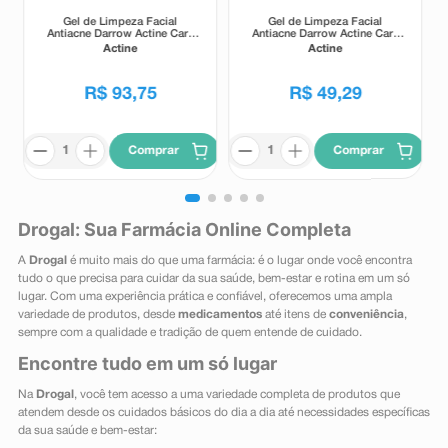
Gel de Limpeza Facial
Gel de Limpeza Facial
Antiacne Darrow Actine Care
Antiacne Darrow Actine Care
Alta Tolerância 400g
Alta Tolerância 140g
Actine
Actine
R$
93
,
75
R$
49
,
29
Comprar
Comprar
Drogal: Sua Farmácia Online Completa
A
Drogal
é muito mais do que uma farmácia: é o lugar onde você encontra
tudo o que precisa para cuidar da sua saúde, bem-estar e rotina em um só
lugar. Com uma experiência prática e confiável, oferecemos uma ampla
variedade de produtos, desde
medicamentos
até itens de
conveniência
,
sempre com a qualidade e tradição de quem entende de cuidado.
Encontre tudo em um só lugar
Na
Drogal
, você tem acesso a uma variedade completa de produtos que
atendem desde os cuidados básicos do dia a dia até necessidades específicas
da sua saúde e bem-estar: