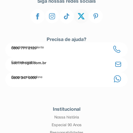
Siga nossas redes sociais
Precisa de ajuda?
Atendimento ao cliente
0800 771 2120
Entre em contato
sac@drogal.com.br
Compre pelo telefone
0800 347 0000
Institucional
Nossa história
Especial 90 Anos