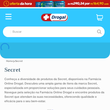
TERMOS MAIS BUSCADOS
1
º
fralda
2
º
dipirona
Buscar
3
º
lenço umedecido
4
º
tadalafila
TERMOS MAIS BUSCADOS
Voltar
5
º
minoxidil
1
º
fralda
6
º
desodorante
Secret
2
º
dipirona
Secret
7
º
esmalte
3
º
lenço umedecido
8
º
teste gravidez
Conheça a diversidade de produtos da Secret, disponíveis na Farmácia
4
º
tadalafila
Online Drogal. Descubra uma ampla gama de itens da marca Secret,
9
º
absorvente
especializada em proporcionar soluções para seus cuidados pessoais.
5
º
minoxidil
Navegue pela seleção na Farmácia Online Drogal e encontre produtos da
10
º
shampoo
Secret que atendam às suas necessidades, oferecendo qualidade e
6
º
desodorante
eficácia para o seu bem-estar.
7
º
esmalte