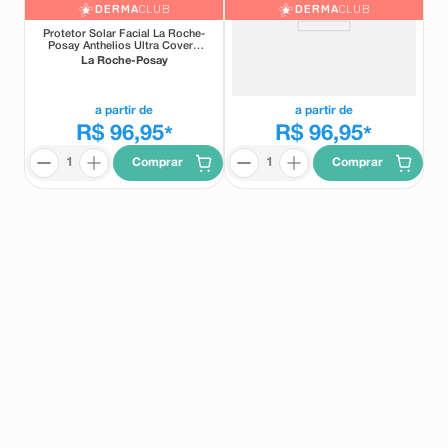
DERMA
CLUB
DERMA
CLUB
Protetor Solar Facial La Roche-
Protetor Solar Facial La Roche-
Posay Anthelios Ultra Cover+
Posay Anthelios Ultra Cover+
FPS85 Cor 3.5 30g
FPS85 Cor 4.0 30g
La Roche-Posay
La Roche-Posay
a partir de
a partir de
R$ 96,95
R$ 96,95
*
*
Comprar
Comprar