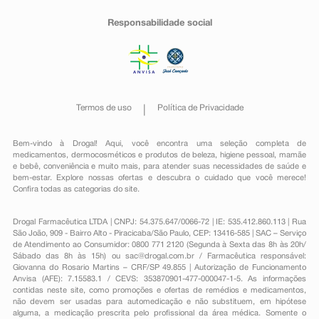
Responsabilidade social
Termos de uso
Política de Privacidade
Bem-vindo à Drogal! Aqui, você encontra uma seleção completa de
medicamentos
,
dermocosméticos e produtos de beleza
,
higiene pessoal
,
mamãe
e bebê
,
conveniência
e muito mais, para atender suas necessidades de saúde e
bem-estar. Explore nossas ofertas e descubra o cuidado que você merece!
Confira todas as categorias do site.
Drogal Farmacêutica LTDA | CNPJ: 54.375.647/0066-72 | IE: 535.412.860.113 | Rua
São João, 909 - Bairro Alto - Piracicaba/São Paulo, CEP: 13416-585 | SAC – Serviço
de Atendimento ao Consumidor: 0800 771 2120 (Segunda à Sexta das 8h às 20h/
Sábado das 8h às 15h) ou
sac@drogal.com.br
/ Farmacêutica responsável:
Giovanna do Rosario Martins – CRF/SP 49.855 | Autorização de Funcionamento
Anvisa (AFE): 7.15583.1 / CEVS: 353870901-477-000047-1-5. As informações
contidas neste site, como promoções e ofertas de remédios e medicamentos,
não devem ser usadas para automedicação e não substituem, em hipótese
alguma, a medicação prescrita pelo profissional da área médica. Somente o