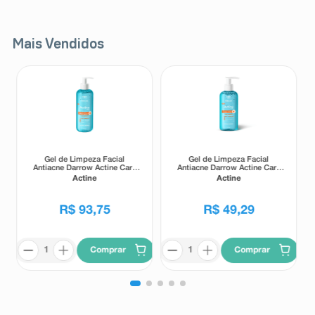
Mais Vendidos
Gel de Limpeza Facial
Gel de Limpeza Facial
Antiacne Darrow Actine Care
Antiacne Darrow Actine Care
Alta Tolerância 400g
Alta Tolerância 140g
Actine
Actine
R$
93
,
75
R$
49
,
29
Comprar
Comprar