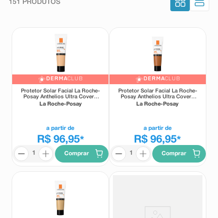
151
PRODUTOS
8
º
teste gravidez
9
º
absorvente
10
º
shampoo
DERMA
CLUB
DERMA
CLUB
Protetor Solar Facial La Roche-
Protetor Solar Facial La Roche-
Posay Anthelios Ultra Cover+
Posay Anthelios Ultra Cover+
FPS85 Cor 1.0 30g
FPS85 Cor 5.0 30g
La Roche-Posay
La Roche-Posay
a partir de
a partir de
R$ 96,95
R$ 96,95
*
*
Comprar
Comprar