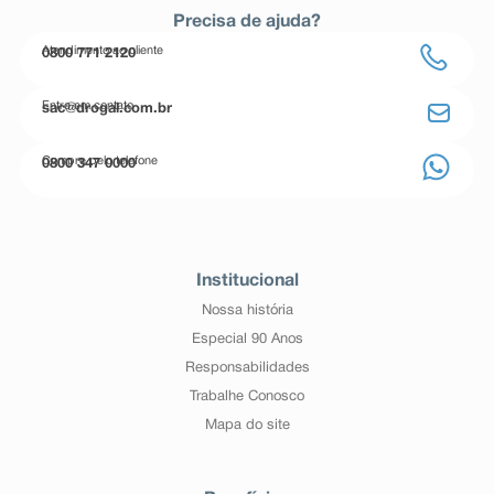
Precisa de ajuda?
Atendimento ao cliente
0800 771 2120
Entre em contato
sac@drogal.com.br
Compre pelo telefone
0800 347 0000
Institucional
Nossa história
Especial 90 Anos
Responsabilidades
Trabalhe Conosco
Mapa do site