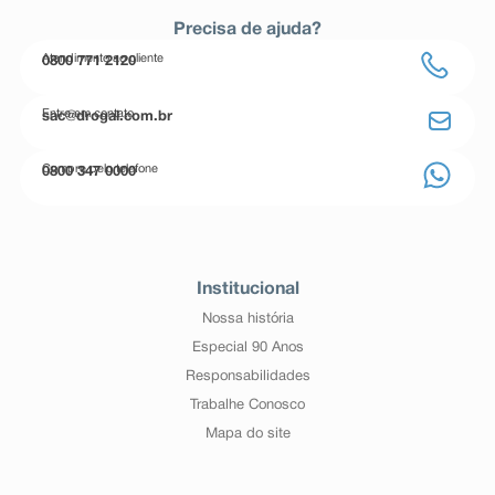
Precisa de ajuda?
Atendimento ao cliente
0800 771 2120
Entre em contato
sac@drogal.com.br
Compre pelo telefone
0800 347 0000
Institucional
Nossa história
Especial 90 Anos
Responsabilidades
Trabalhe Conosco
Mapa do site