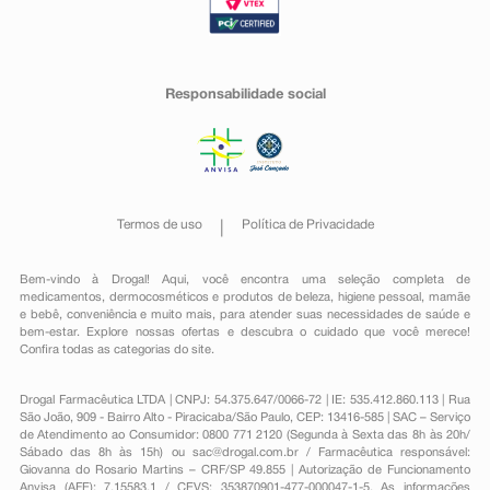
Responsabilidade social
Termos de uso
Política de Privacidade
Bem-vindo à Drogal! Aqui, você encontra uma seleção completa de
medicamentos
,
dermocosméticos e produtos de beleza
,
higiene pessoal
,
mamãe
e bebê
,
conveniência
e muito mais, para atender suas necessidades de saúde e
bem-estar. Explore nossas ofertas e descubra o cuidado que você merece!
Confira todas as categorias do site.
Drogal Farmacêutica LTDA | CNPJ: 54.375.647/0066-72 | IE: 535.412.860.113 | Rua
São João, 909 - Bairro Alto - Piracicaba/São Paulo, CEP: 13416-585 | SAC – Serviço
de Atendimento ao Consumidor: 0800 771 2120 (Segunda à Sexta das 8h às 20h/
Sábado das 8h às 15h) ou
sac@drogal.com.br
/ Farmacêutica responsável:
Giovanna do Rosario Martins – CRF/SP 49.855 | Autorização de Funcionamento
Anvisa (AFE): 7.15583.1 / CEVS: 353870901-477-000047-1-5. As informações