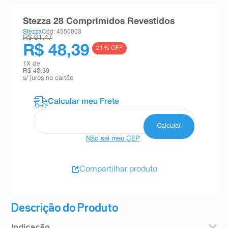
8
º
teste gravidez
Stezza 28 Comprimidos Revestidos
9
º
absorvente
Stezza
Cód: 4550003
R$ 61,47
10
º
shampoo
R$ 48,39
21
% OFF
1
X de
R$ 48,39
s/ juros no cartão
Não sei meu CEP
Compartilhar produto
Descrição do Produto
Indicação