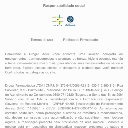
Responsabilidade social
Termos de uso
Política de Privacidade
Bem-vindo à Drogal! Aqui, você encontra uma seleção completa de
medicamentos
,
dermocosméticos e produtos de beleza
,
higiene pessoal
,
mamãe
e bebê
,
conveniência
e muito mais, para atender suas necessidades de saúde e
bem-estar. Explore nossas ofertas e descubra o cuidado que você merece!
Confira todas as categorias do site.
Drogal Farmacêutica LTDA | CNPJ: 54.375.647/0066-72 | IE: 535.412.860.113 | Rua
São João, 909 - Bairro Alto - Piracicaba/São Paulo, CEP: 13416-585 | SAC – Serviço
de Atendimento ao Consumidor: 0800 771 2120 (Segunda à Sexta das 8h às 20h/
Sábado das 8h às 15h) ou
sac@drogal.com.br
/ Farmacêutica responsável:
Giovanna do Rosario Martins – CRF/SP 49.855 | Autorização de Funcionamento
Anvisa (AFE): 7.15583.1 / CEVS: 353870901-477-000047-1-5. As informações
contidas neste site, como promoções e ofertas de remédios e medicamentos,
não devem ser usadas para automedicação e não substituem, em hipótese
alguma, a medicação prescrita pelo profissional da área médica. Somente o
médico está em condições de diagnosticar qualquer problema de saúde e