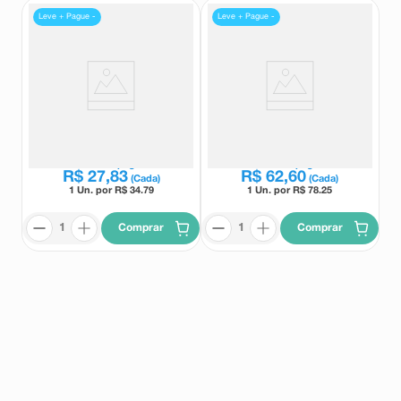
Leve + Pague -
Leve + Pague -
Complemento Alimentar
Complemento Alimentar
Sustagen Kids Sabor Baunilha
Sustagen Senior Adultos 50+
350g
Sem Sabor 370g
Sustagen
Sustagen
Leve
2
e pague
Leve
2
e pague
R$
27
,
83
R$
62
,
60
(Cada)
(Cada)
1 Un. por R$
34.79
1 Un. por R$
78.25
Comprar
Comprar