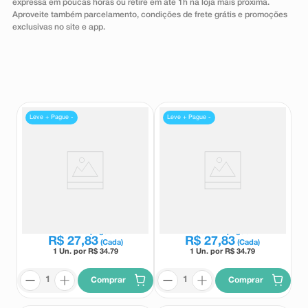
expressa em poucas horas ou retire em até 1h na loja mais próxima.
8
º
teste gravidez
Aproveite também parcelamento, condições de frete grátis e promoções
exclusivas no site e app.
9
º
esmalte
10
º
absorvente
Leve + Pague -
Leve + Pague -
Complemento Alimentar
Complemento Alimentar
Sustagen Kids Sabor Chocolate
Sustagen Kids Sabor Morango
350g
350g
Sustagen
Sustagen
Leve
2
e pague
Leve
2
e pague
R$
27
,
83
R$
27
,
83
(Cada)
(Cada)
1 Un. por R$
34.79
1 Un. por R$
34.79
Comprar
Comprar