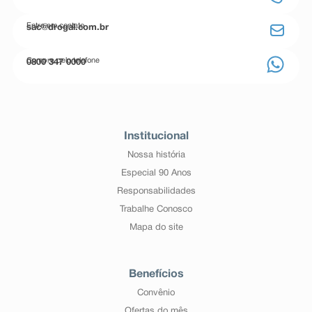
Entre em contato
sac@drogal.com.br
Compre pelo telefone
0800 347 0000
Institucional
Nossa história
Especial 90 Anos
Responsabilidades
Trabalhe Conosco
Mapa do site
Benefícios
Convênio
Ofertas do mês