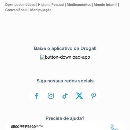
Dermocosméticos
|
Higiene Pessoal
|
Medicamentos
|
Mundo Infantil
|
Conveniência
|
Manipulação
Baixe o aplicativo da Drogal!
Siga nossas redes sociais
Precisa de ajuda?
Atendimento ao cliente
0800 771 2120