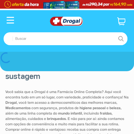
TERMOS MAIS BUSCADOS
1
º
fralda
2
º
pampers confort sec max
Buscar
3
º
dipirona
4
º
lenço umedecido
TERMOS MAIS BUSCADOS
Voltar
5
º
tadalafila
1
º
fralda
6
º
minoxidil
sustagem
2
º
pampers confort sec max
7
º
desodorante
3
º
dipirona
Você sabia que a Drogal é uma Farmácia Online Completa? Aqui você
8
º
teste gravidez
encontra tudo em um só lugar, com variedade, praticidade e confiança! Na
4
º
lenço umedecido
Drogal
, você tem acesso a dermocosméticos das melhores marcas,
9
º
esmalte
5
º
tadalafila
Medicamentos
com segurança, produtos de
higiene pessoal
e
beleza
,
além de uma linha completa do
mundo infantil
, incluindo
fraldas
,
10
º
absorvente
6
º
minoxidil
alimentação, cuidados e
brinquedos
. E não para por aí: ainda contamos
com opções de conveniência e muito mais para facilitar a sua rotina.
7
º
desodorante
Comprar online é rápido e vantajoso: receba sua compra com entrega