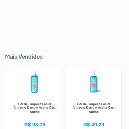
Mais Vendidos
Gel de Limpeza Facial
Gel de Limpeza Facial
Antiacne Darrow Actine Care
Antiacne Darrow Actine Care
Alta Tolerância 400g
Alta Tolerância 140g
Actine
Actine
R$
93
,
75
R$
49
,
29