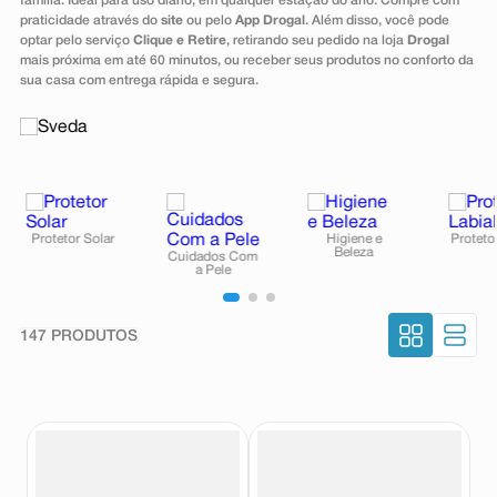
família. Ideal para uso diário, em qualquer estação do ano. Compre com
8
º
teste gravidez
praticidade através do
site
ou pelo
App Drogal
. Além disso, você pode
optar pelo serviço
Clique e Retire
, retirando seu pedido na loja
Drogal
9
º
esmalte
mais próxima em até 60 minutos, ou receber seus produtos no conforto da
sua casa com entrega rápida e segura.
10
º
absorvente
147
PRODUTOS