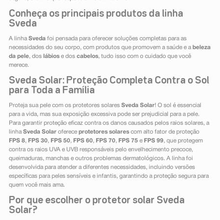
Conheça os principais produtos da linha
Sveda
A linha
Sveda
foi pensada para oferecer soluções completas para as
necessidades do seu corpo, com produtos que promovem a saúde e a
beleza
da pele
, dos
lábios
e dos
cabelos
, tudo isso com o cuidado que você
merece.
Sveda Solar: Proteção Completa Contra o Sol
para Toda a Família
Proteja sua pele com os protetores solares
Sveda Solar
! O sol é essencial
para a vida, mas sua exposição excessiva pode ser prejudicial para a pele.
Para garantir proteção eficaz contra os danos causados pelos raios solares, a
linha
Sveda Solar
oferece
protetores solares
com alto fator de proteção
FPS 8
,
FPS 30
,
FPS 50
,
FPS 60
,
FPS 70
,
FPS 75
e
FPS 99
, que protegem
contra os raios UVA e UVB responsáveis pelo envelhecimento precoce,
queimaduras, manchas e outros problemas dermatológicos. A linha foi
desenvolvida para atender a diferentes necessidades, incluindo versões
específicas para peles sensíveis e infantis, garantindo a proteção segura para
quem você mais ama.
Por que escolher o protetor solar Sveda
Solar?