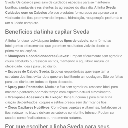
Sveda! Os cabelos precisam de cuidados especiais para se manterem
bonitos, saudáveis e resistentes às agressões do dia a dia. A linha
Sveda
Cuidados com os Cabelos
oferece produtos formulados para preservar a
vitalidade dos fios, promovendo limpeza, hidratação, recuperação profunda e
um cuidado completo.
Benefícios da linha capilar Sveda
A linha foi desenvolvida para
todos os tipos de cabelo
, com fórmulas
inteligentes e ferramentas que garantem resultados visíveis desde as
primeiras aplicações.
•
Shampoos e condicionadores Suaves
: Limpam eficazmente sem agredir o
couro cabeludo ou ressecar os fios, mantendo o equilíbrio natural da
oleosidade. Ideais para uso diário.
•
Escovas de Cabelo Sveda
: Escovas ergonômicas que respeitam a
estrutura dos fios, evitando a quebra e facilitando a modelagem. São perfeitas
para uso diário, em todos os tipos de cabelo.
•
Spray para Penteados
: Modela e fixa sem agredir ou ressecar. Ideal para
manter o penteado por mais tempo com aspecto natural e movimento.
•
Grampos e Acessórios de Fixação
: Itens funcionais para auxiliar na
criação de penteados, coques e estilos presos sem danificar os fios.
•
Óleos Capilares Nutritivos
: Com óleos vegetais e vitaminas, fortalecem os
fios, reduzem o frizz e deixam os cabelos com brilho intenso. Podem ser
usados como finalizadores ou tratamento noturno.
Por que escolher a linha Sveda para seus