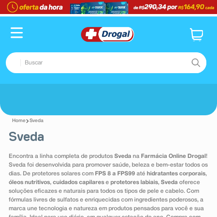
Buscar
TERMOS MAIS BUSCADOS
Voltar
1
º
fralda
Sveda
2
º
pampers confort sec max
Sveda
3
º
dipirona
Encontra a linha completa de produtos
Sveda
na
Farmácia Online Drogal
!
4
º
lenço umedecido
Sveda foi desenvolvida para promover saúde, beleza e bem-estar todos os
dias. De protetores solares com
FPS 8 a FPS99
até
hidratantes corporais
,
5
º
tadalafila
óleos nutritivos
,
cuidados capilares
e
protetores labiais
,
Sveda
oferece
soluções eficazes e naturais para todos os tipos de pele e cabelo. Com
6
º
desodorante
fórmulas livres de sulfatos e enriquecidas com ingredientes poderosos, a
marca une tecnologia e natureza em produtos pensados para você e sua
7
º
minoxidil