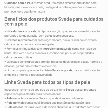
Cuidados com a Pele
oferece produtos especialmente formulados para
hidratar, nutrir e renovar a pele, protegendo contra agressões externas e
promovendo o equilíbrio natural.
Benefícios dos produtos Sveda para cuidados
com a pele
•
Hidratantes corporais
de rápida absorção que proporcionam hidratação
profunda e longa duração, sem deixar a pele pegajosa.
•
Cremes nutritivos
com ação regeneradora, que auxiliam na renovação
celular e restauram a vitalidade da pele.
• Fórmulas enriquecidas com
ingredientes naturais
como manteiga de
karité, aloe vera e óleos essenciais, conhecidos por suas propriedades
calmantes e nutritivas.
• Variedade de texturas para atender todos os tipos de pele: secas, normais e
oleosas, garantindo conforto e eficiência.
• Linha completa que inclui também
óleos corporais
, para uma hidratação
ainda mais intensa e toque aveludado.
Linha Sveda para todos os tipos de pele
Independentemente do seu tipo de pele, a linha
Sveda
possui produtos
específicos para atender suas necessidades:
•
Pele seca:
hidratantes e óleos corporais ricos em nutrientes.
•
Pele normal:
cremes equilibrantes que mantêm a hidratação ideal.
•
Pele oleosa:
texturas leves e de rápida absorção que hidratam sem pesar.