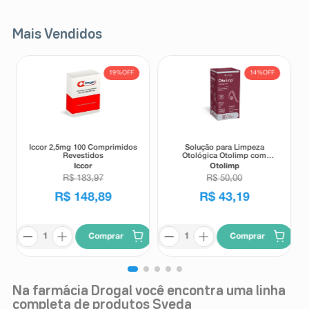
Mais Vendidos
19%
OFF
14%
OFF
Iccor 2,5mg 100 Comprimidos
Solução para Limpeza
Revestidos
Otológica Otolimp com
Gotejador 2ml
Iccor
Otolimp
R$
183
,
97
R$
50
,
00
R$
148
,
89
R$
43
,
19
Comprar
Comprar
Na farmácia Drogal você encontra uma linha
completa de produtos Sveda