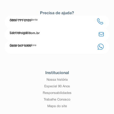
Precisa de ajuda?
Atendimento ao cliente
0800 771 2120
Entre em contato
sac@drogal.com.br
Compre pelo telefone
0800 347 0000
Institucional
Nossa história
Especial 90 Anos
Responsabilidades
Trabalhe Conosco
Mapa do site