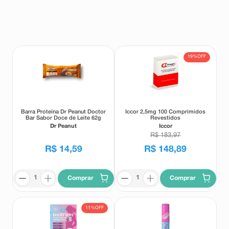
8
º
absorvente
9
º
teste gravidez
10
º
esmalte
19%
OFF
Barra Proteína Dr Peanut Doctor
Iccor 2,5mg 100 Comprimidos
Bar Sabor Doce de Leite 62g
Revestidos
Dr Peanut
Iccor
R$
183
,
97
R$
14
,
59
R$
148
,
89
Comprar
Comprar
11%
OFF