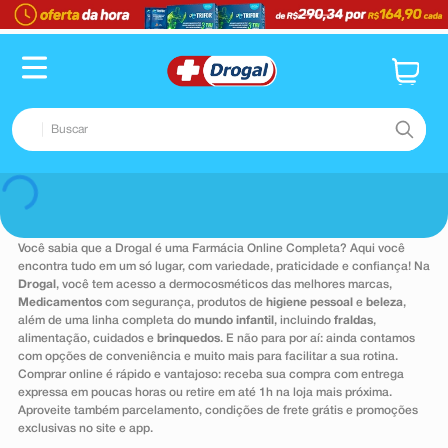
Buscar
TERMOS MAIS BUSCADOS
Voltar
1
º
fralda
Você sabia que a Drogal é uma Farmácia Online Completa? Aqui você
2
º
pampers confort sec max
encontra tudo em um só lugar, com variedade, praticidade e confiança! Na
Drogal
, você tem acesso a dermocosméticos das melhores marcas,
3
º
dipirona
Medicamentos
com segurança, produtos de
higiene pessoal
e
beleza
,
além de uma linha completa do
mundo infantil
, incluindo
fraldas
,
4
º
lenço umedecido
alimentação, cuidados e
brinquedos
. E não para por aí: ainda contamos
com opções de conveniência e muito mais para facilitar a sua rotina.
5
º
tadalafila
Comprar online é rápido e vantajoso: receba sua compra com entrega
expressa em poucas horas ou retire em até 1h na loja mais próxima.
6
º
minoxidil
Aproveite também parcelamento, condições de frete grátis e promoções
exclusivas no site e app.
7
º
desodorante