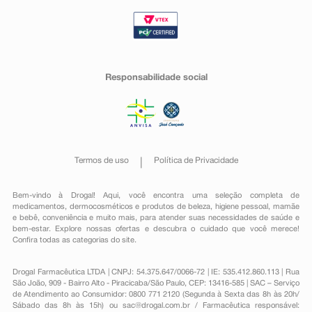
Responsabilidade social
Termos de uso
Política de Privacidade
Bem-vindo à Drogal! Aqui, você encontra uma seleção completa de
medicamentos
,
dermocosméticos e produtos de beleza
,
higiene pessoal
,
mamãe
e bebê
,
conveniência
e muito mais, para atender suas necessidades de saúde e
bem-estar. Explore nossas ofertas e descubra o cuidado que você merece!
Confira todas as categorias do site.
Drogal Farmacêutica LTDA | CNPJ: 54.375.647/0066-72 | IE: 535.412.860.113 | Rua
São João, 909 - Bairro Alto - Piracicaba/São Paulo, CEP: 13416-585 | SAC – Serviço
de Atendimento ao Consumidor: 0800 771 2120 (Segunda à Sexta das 8h às 20h/
Sábado das 8h às 15h) ou
sac@drogal.com.br
/ Farmacêutica responsável: