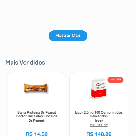
Mostrar Mais
Mais Vendidos
19%
OFF
Barra Proteína Dr Peanut
Iccor 2,5mg 100 Comprimidos
Doctor Bar Sabor Doce de
Revestidos
Leite 62g
Dr Peanut
Iccor
R$
183
,
97
R$
14
,
59
R$
148
,
89