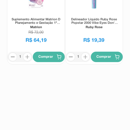
Suplemento Alimentar Matrion D
Delineador Líquido Ruby Rose
Planejamento e Gestação 1°
Popstar 2000 Vibe Eyes Don' t
Trimestre 30 Comprimidos
Lie Preto 5,5g
Matrion
Ruby Rose
Revestidos
R$
72
,
00
R$
64
,
19
R$
19
,
39
Comprar
Comprar