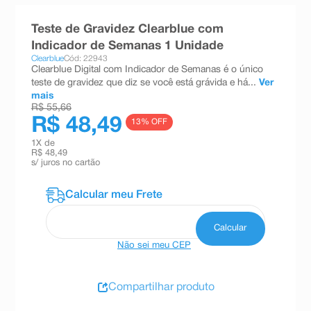
8
º
teste gravidez
Teste de Gravidez Clearblue com
9
º
esmalte
Indicador de Semanas 1 Unidade
Clearblue
Cód: 22943
10
º
absorvente
Clearblue Digital com Indicador de Semanas é o único
teste de gravidez que diz se você está grávida e há...
Ver
mais
R$ 55,66
R$ 48,49
13
% OFF
1
X de
R$ 48,49
s/ juros no cartão
Não sei meu CEP
Compartilhar produto