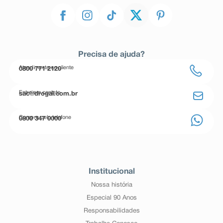
Precisa de ajuda?
Atendimento ao cliente
0800 771 2120
Entre em contato
sac@drogal.com.br
Compre pelo telefone
0800 347 0000
Institucional
Nossa história
Especial 90 Anos
Responsabilidades