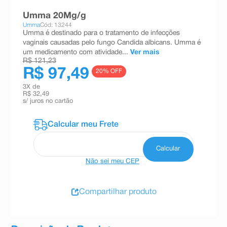
8
º
teste gravidez
Umma 20Mg/g
Umma
Cód: 13244
9
º
absorvente
Umma é destinado para o tratamento de infecções
vaginais causadas pelo fungo Candida albicans. Umma é
10
º
shampoo
um medicamento com atividade...
Ver mais
R$ 121,23
R$ 97,49
20
% OFF
3
X de
R$ 32,49
s/ juros no cartão
Não sei meu CEP
Compartilhar produto