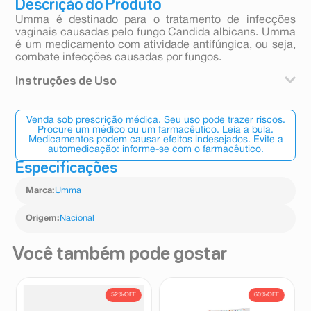
Descrição do Produto
Umma é destinado para o tratamento de infecções
vaginais causadas pelo fungo Candida albicans. Umma
é um medicamento com atividade antifúngica, ou seja,
combate infecções causadas por fungos.
Instruções de Uso
A bisnaga contém quantidade suficiente para 1
aplicação. O aplicador totalmente preenchido consome
Venda sob prescrição médica. Seu uso pode trazer riscos.
a quantidade máxima de 5g do produto, considerando-
Procure um médico ou um farmacêutico. Leia a bula.
Medicamentos podem causar efeitos indesejados. Evite a
se inclusive o resíduo que permanece no mesmo. O
automedicação: informe-se com o farmacêutico.
conteúdo do medicamento é calculado para dose
Especificações
única. O aplicador deve ser introduzido na vagina de
forma tão profunda enquanto confortável, em seguida o
Marca
:
Umma
êmbolo deve deve ser empurrado totalmente para
liberar o creme. Retirar o aplicador vazio da vagina e
descartá-lo. A aplicação pode ser realizada pelo
Origem
:
Nacional
paciente ou por um profissional.
Você também pode gostar
52%
OFF
60%
OFF