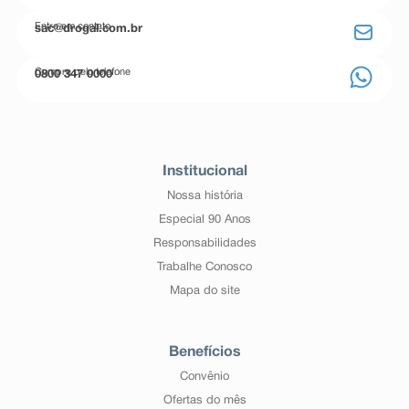
Entre em contato
sac@drogal.com.br
Compre pelo telefone
0800 347 0000
Institucional
Nossa história
Especial 90 Anos
Responsabilidades
Trabalhe Conosco
Mapa do site
Benefícios
Convênio
Ofertas do mês