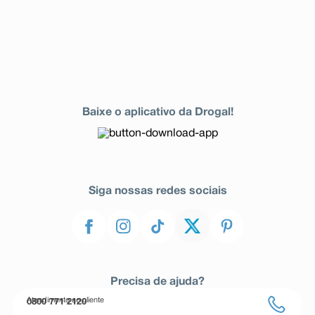
Baixe o aplicativo da Drogal!
Siga nossas redes sociais
Precisa de ajuda?
Atendimento ao cliente
0800 771 2120