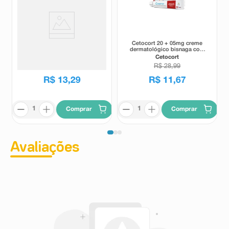
Cetoconazol 20mg/g +
Cetocort 20 + 05mg creme
Dipropionato de
dermatológico bisnaga com
Betametasona 0,64mg/g +
30g
Cimed
Cetocort
Sulfato de Neomicina 2,5mg/g
R$
27
,
77
R$
28
,
99
Cimed Creme 30g
R$
13
,
29
R$
11
,
67
Comprar
Comprar
Avaliações