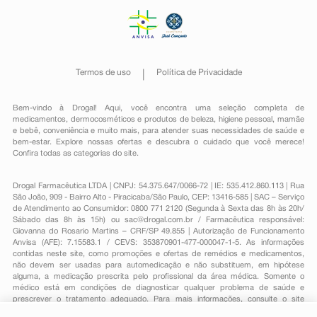
Termos de uso
Política de Privacidade
Bem-vindo à Drogal! Aqui, você encontra uma seleção completa de
medicamentos
,
dermocosméticos e produtos de beleza
,
higiene pessoal
,
mamãe
e bebê
,
conveniência
e muito mais, para atender suas necessidades de saúde e
bem-estar. Explore nossas ofertas e descubra o cuidado que você merece!
Confira todas as categorias do site.
Drogal Farmacêutica LTDA | CNPJ: 54.375.647/0066-72 | IE: 535.412.860.113 | Rua
São João, 909 - Bairro Alto - Piracicaba/São Paulo, CEP: 13416-585 | SAC – Serviço
de Atendimento ao Consumidor: 0800 771 2120 (Segunda à Sexta das 8h às 20h/
Sábado das 8h às 15h) ou
sac@drogal.com.br
/ Farmacêutica responsável:
Giovanna do Rosario Martins – CRF/SP 49.855 | Autorização de Funcionamento
Anvisa (AFE): 7.15583.1 / CEVS: 353870901-477-000047-1-5. As informações
contidas neste site, como promoções e ofertas de remédios e medicamentos,
não devem ser usadas para automedicação e não substituem, em hipótese
alguma, a medicação prescrita pelo profissional da área médica. Somente o
médico está em condições de diagnosticar qualquer problema de saúde e
prescrever o tratamento adequado. Para mais informações, consulte o site
Anvisa. As fotos contidas em nosso site são meramente ilustrativas. Promoções e