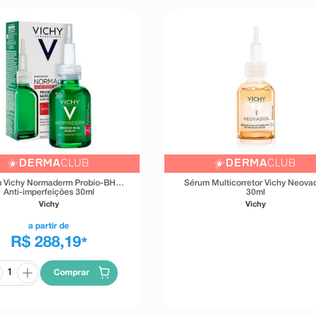
DERMA
CLUB
DERMA
CLUB
 Vichy Normaderm Probio-BHA
Sérum Multicorretor Vichy Neovad
Anti-imperfeições 30ml
30ml
Vichy
Vichy
a partir de
R$ 288,19
*
Comprar