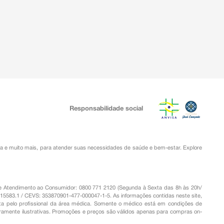
Responsabilidade social
ia
e muito mais, para atender suas necessidades de saúde e bem-estar. Explore
o de Atendimento ao Consumidor: 0800 771 2120 (Segunda à Sexta das 8h às 20h/
.15583.1 / CEVS: 353870901-477-000047-1-5. As informações contidas neste site,
a pelo profissional da área médica. Somente o médico está em condições de
eramente ilustrativas. Promoções e preços são válidos apenas para compras on-