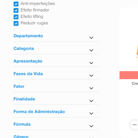
9
º
absorvente
Anti-imperfeições
Efeito firmador
10
º
shampoo
Efeito lifting
Reduzir rugas
Departamento
Dermocosméticos
Categoria
Tratamento para o Corpo
Apresentação
Tratamento para o Rosto
Em creme
Fases da Vida
Gotas
Cre
Para adultos
Fator
FPS50
Finalidade
Antienvelhecimento
Forma de Administração
Antirrugas
Uso tópico
Anti-imperfeições
Fórmula
Efeito firmador
Sérum
Efeito lifting
Gênero