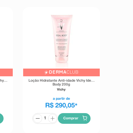
DERMA
CLUB
chy
Loção Hidratante Anti-idade Vichy Ideal
Body 200g
Vichy
a partir de
R$ 290,05
*
Comprar