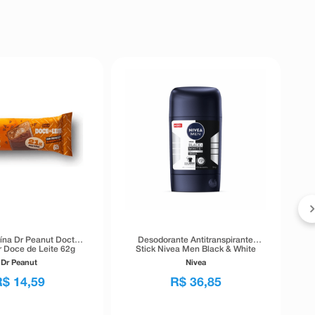
eína Dr Peanut Doctor
Desodorante Antitranspirante
r Doce de Leite 62g
Stick Nivea Men Black & White
Invisible 72h 54g
Dr Peanut
Nivea
R$
14
,
59
R$
36
,
85