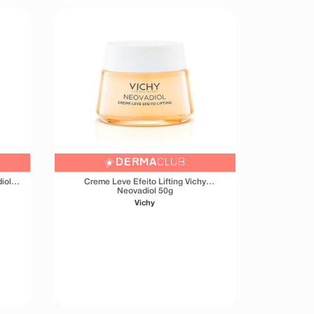
DERMA
CLUB
iol
Creme Leve Efeito Lifting Vichy
Neovadiol 50g
Vichy