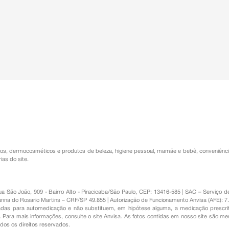
os
,
dermocosméticos e produtos de beleza
,
higiene pessoal
,
mamãe e bebê
,
conveniênc
ias do site.
Rua São João, 909 - Bairro Alto - Piracicaba/São Paulo, CEP: 13416-585 | SAC – Serviç
nna do Rosario Martins – CRF/SP 49.855 | Autorização de Funcionamento Anvisa (AFE): 7
s para automedicação e não substituem, em hipótese alguma, a medicação prescrit
Para mais informações, consulte o site Anvisa. As fotos contidas em nosso site são m
Todos os direitos reservados.