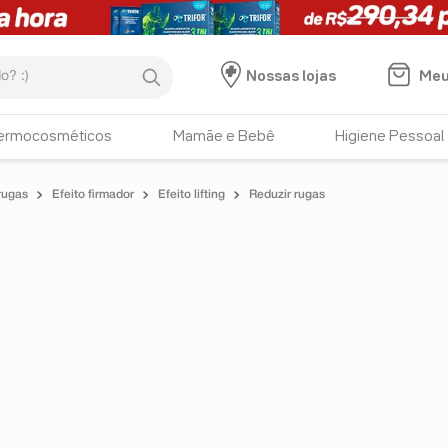
:)
Meu
Nossas lojas
ermocosméticos
Mamãe e Bebê
Higiene Pessoal
rugas
Efeito firmador
Efeito lifting
Reduzir rugas