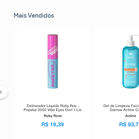
Mais Vendidos
Delineador Líquido Ruby Rose
Gel de Limpeza Faci
Popstar 2000 Vibe Eyes Don' t Lie
Darrow Actine Ca
Preto 5,5g
Tolerância 4
Ruby Rose
Actine
R$
19
,
39
R$
93
,
7