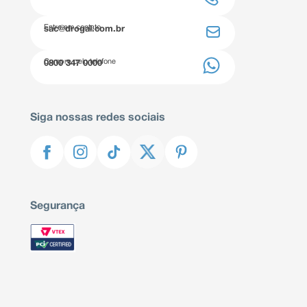
Entre em contato
sac@drogal.com.br
Compre pelo telefone
0800 347 0000
Siga nossas redes sociais
Segurança