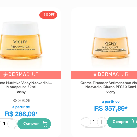
13%
OFF
DERMA
CLUB
DERMA
CLUB
me Nutritivo Vichy Neovadiol
Creme Firmador Antimanchas Vi
Menopausa 50ml
Neovadiol Diurno PFS50 50ml
Vichy
Vichy
R$
308
,
29
a partir de
a partir de
R$ 357,89
*
R$ 268,09
*
Comprar
Comprar