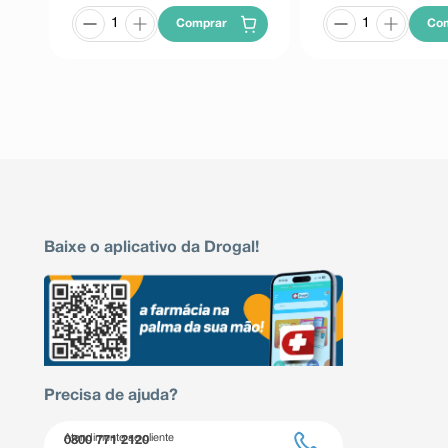
Comprar
Co
Baixe o aplicativo da Drogal!
Precisa de ajuda?
Atendimento ao cliente
0800 771 2120