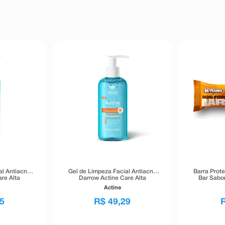
al Antiacne
Gel de Limpeza Facial Antiacne
Barra Prot
re Alta
Darrow Actine Care Alta
Bar Sabo
00g
Tolerância 140g
Actine
5
R$
49
,
29