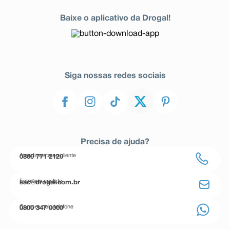
Baixe o aplicativo da Drogal!
Siga nossas redes sociais
Precisa de ajuda?
Atendimento ao cliente
0800 771 2120
Entre em contato
sac@drogal.com.br
Compre pelo telefone
0800 347 0000