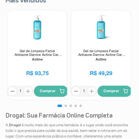
Mais Vendidos
Gel de Limpeza Facial
Gel de Limpeza Facial
Antiacne Darrow Actine Care
Antiacne Darrow Actine Care
Alta Tolerância 400g
Alta Tolerância 140g
Actine
Actine
R$
93
,
75
R$
49
,
29
Comprar
Comprar
Drogal: Sua Farmácia Online Completa
A
Drogal
é muito mais do que uma farmácia: é o lugar onde você encontra
tudo o que precisa para cuidar da sua saúde, bem-estar e rotina em um só
lugar. Com uma experiência prática e confiável, oferecemos uma ampla