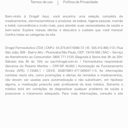
Termos de uso
Política de Privacidade
Bem-vindo à Drogal! Aqui, você encontra uma seleção completa de
medicamentos
,
dermocosméticos e produtos de beleza
,
higiene pessoal
,
mamãe
e bebê
,
conveniência
e muito mais, para atender suas necessidades de saúde e
bem-estar. Explore nossas ofertas e descubra o cuidado que você merece!
Confira todas as categorias do site.
Drogal Farmacêutica LTDA | CNPJ: 54.375.647/0066-72 | IE: 535.412.860.113 | Rua
São João, 909 - Bairro Alto - Piracicaba/São Paulo, CEP: 13416-585 | SAC – Serviço
de Atendimento ao Consumidor: 0800 771 2120 (Segunda à Sexta das 8h às 20h/
Sábado das 8h às 15h) ou
sac@drogal.com.br
/ Farmacêutica responsável:
Giovanna do Rosario Martins – CRF/SP 49.855 | Autorização de Funcionamento
Anvisa (AFE): 7.15583.1 / CEVS: 353870901-477-000047-1-5. As informações
contidas neste site, como promoções e ofertas de remédios e medicamentos,
não devem ser usadas para automedicação e não substituem, em hipótese
alguma, a medicação prescrita pelo profissional da área médica. Somente o
médico está em condições de diagnosticar qualquer problema de saúde e
prescrever o tratamento adequado. Para mais informações, consulte o site
Anvisa. As fotos contidas em nosso site são meramente ilustrativas. Promoções e
preços são válidos apenas para compras on-line, caso haja disponibilidade e
estão sujeitos a alterações no decorrer do dia. Todos os direitos reservados.
Powered by