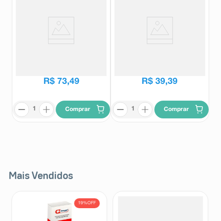
Waryz 60 Comprimidos
Waryz 30 Comprimidos
Revestidos
Revestidos
Waryz
Waryz
R$
137
,
00
R$
67
,
23
R$
73
,
49
R$
39
,
39
Comprar
Comprar
Mais Vendidos
19%
OFF