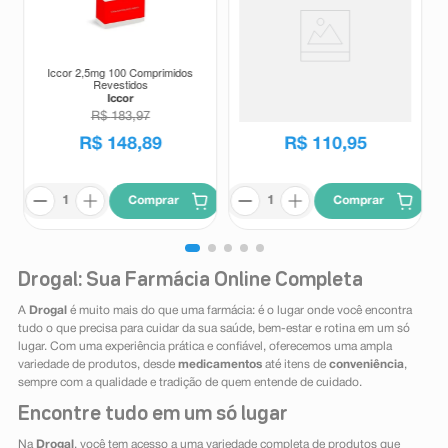
Iccor 2,5mg 100 Comprimidos
Protetor Solar Facial Sérum
Revestidos
Ultraleve Eucerin Oil Control
FPS75 Sem Cor 30ml
Iccor
Eucerin
R$
183
,
97
R$
148
,
89
R$
110
,
95
Comprar
Comprar
Drogal: Sua Farmácia Online Completa
A
Drogal
é muito mais do que uma farmácia: é o lugar onde você encontra
tudo o que precisa para cuidar da sua saúde, bem-estar e rotina em um só
lugar. Com uma experiência prática e confiável, oferecemos uma ampla
variedade de produtos, desde
medicamentos
até itens de
conveniência
,
sempre com a qualidade e tradição de quem entende de cuidado.
Encontre tudo em um só lugar
Na
Drogal
, você tem acesso a uma variedade completa de produtos que