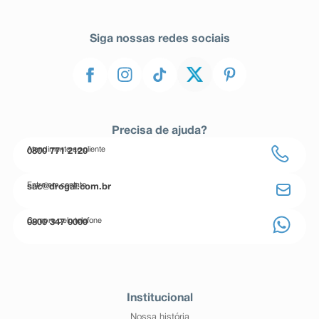
Siga nossas redes sociais
Precisa de ajuda?
Atendimento ao cliente
0800 771 2120
Entre em contato
sac@drogal.com.br
Compre pelo telefone
0800 347 0000
Institucional
Nossa história