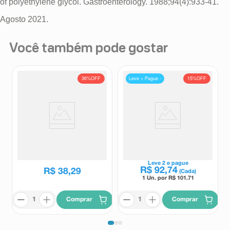
Você também pode gostar
Leve + Pague -
36%
OFF
15%
OFF
Carverol 250mg 20 comprimidos
Suplemento Alimentar 20 Bi
Fibras 10 Sachês 5g Cada
Carverol
20 Bi
R$
59
,
90
Leve
2
e pague
R$
92
,
74
R$
38
,
29
(Cada)
1 Un. por R$
101.71
Comprar
Comprar