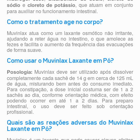
e
, que atuam em conjunto
sódio
cloreto de potássio
para auxiliar no funcionamento intestinal.
Como o tratamento age no corpo?
Muvinlax atua como um laxante osmótico não irritante,
ajudando a reter água no intestino, o que amolece as
fezes e facilita o aumento da frequência das evacuações
de forma suave.
Como usar o Muvinlax Laxante em Pó?
Muvinlax deve ser utilizado após dissolver
Posologia:
completamente cada sachê de 14 g em cerca de 125 mL
de água, misturando bem antes do consumo imediato.
Para constipação, a dose inicial costuma ser de 1 a 2
sachês ao dia, conforme orientação médica, com efeito
podendo ocorrer em até 1 a 2 dias. Para preparo
intestinal, o uso deve ser feito sob orientação
profissional.
Quais são as reações adversas do Muvinlax
Laxante em Pó?
Muvinlax é um laxante que pode causar alguns efeitos