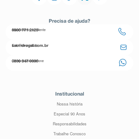
Precisa de ajuda?
Atendimento ao cliente
0800 771 2120
Entre em contato
sac@drogal.com.br
Compre pelo telefone
0800 347 0000
Institucional
Nossa história
Especial 90 Anos
Responsabilidades
Trabalhe Conosco