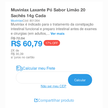
8
º
teste gravidez
Muvinlax Laxante Pó Sabor Limão 20
9
º
esmalte
Sachês 14g Cada
Muvinlax
Cód: 801364
10
º
absorvente
Muvinlax é indicado para o tratamento da constipação
intestinal funcional e preparo intestinal antes de exames
e cirurgias (em adultos,...
Ver mais
R$ 72,84
R$ 60,79
17
% OFF
2
X de
R$ 30,39
s/ juros no cartão
Não sei meu CEP
Compartilhar produto